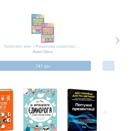
Комплект книг «Фінансова грамотніст ...
Анна Гресь
741 грн