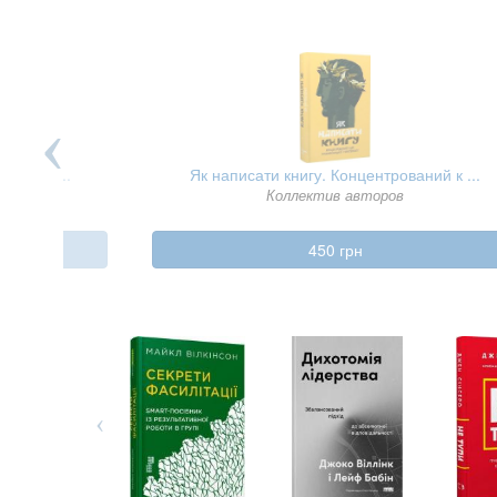
тарода ...
Як написати книгу. Концентрований к ...
Коллектив авторов
450 грн