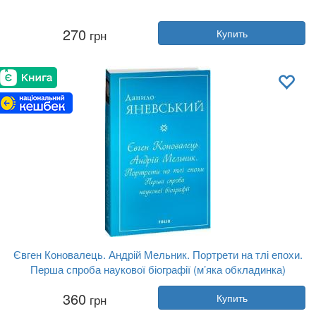
Автор:
Артем Петрик
270
грн
Купить
Год:
2023
Издательство:
Фолио
Обложка:
мягкая
Язык:
Украинский
Євген Коновалець. Андрій Мельник. Портрети на тлі епохи.
Перша спроба наукової біографії (м’яка обкладинка)
Автор:
Данил Яневский
360
грн
Купить
Год:
2023
Издательство:
Фолио