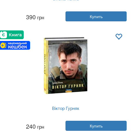
Автор:
Богдан Червак
390
грн
Купить
Год:
2024
Издательство:
Фолио
Обложка:
твердая
Язык:
Украинский
Віктор Гурняк
Автор:
Ирина Вовк
240
грн
Купить
Год:
2024