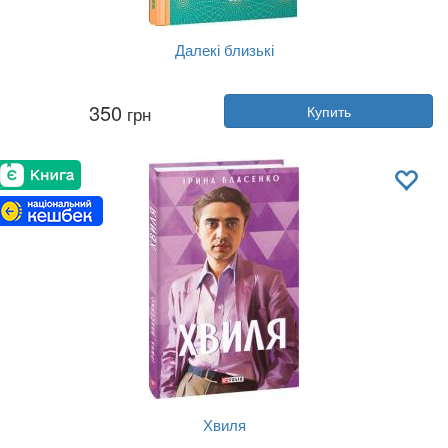
Далекі близькі
Автор:
Владимир Ермоленко
350
грн
Купить
Год:
2024
Издательство:
Видавництво Старо...
Обложка:
твердая
Язык:
Украинский
Хвиля