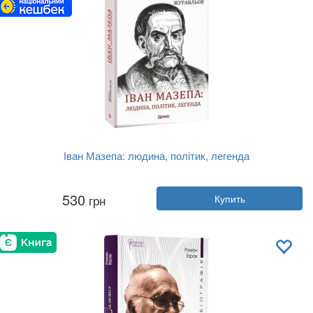
Іван Мазепа: людина, політик, легенда
Автор:
Денис Журавлев
530
грн
Купить
Год:
2025
Издательство:
Фолио
Обложка:
твердая
Язык:
Украинский