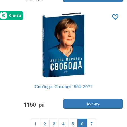
Издательство:
Лабораторія
Обложка:
твердая
Язык:
Украинский
Свобода. Спогади 1954–2021
Автор:
Ангела Меркель, Беате Бауман
1150
грн
Купить
Год:
2025
Издательство:
Фолио
Обложка:
твердая
Язык:
Украинский
1
2
3
4
5
6
7