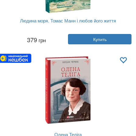
Людина моря. Томас Манн і любов його життя
Автор:
Фолькер Вайдерманн
379
грн
Купить
Год:
2024
Издательство:
Лабораторія
Обложка:
мягкая
Язык:
Украинский
Олена Теліга