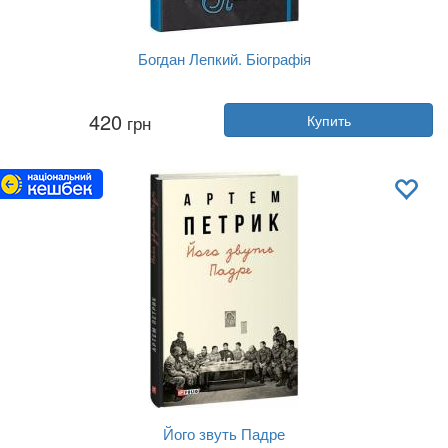
Богдан Лепкий. Біографія
Автор:
Роман Горак
420
грн
Купить
Год:
2023
Издательство:
Апріорі
Обложка:
твердая
Язык:
Украинский
Його звуть Падре