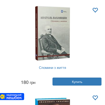
Обложка:
мягкая
Язык:
Украинский
Спомини з життя
Автор:
Анатоль Вахнянин
180
грн
Купить
Год:
2023
Издательство:
Апріорі
Обложка:
твердая
Язык:
Украинский