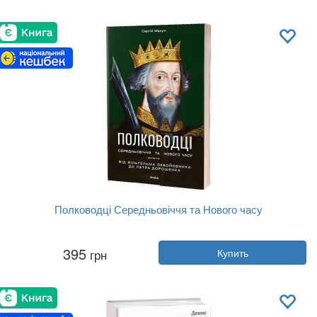
Издательство:
Фолио
Обложка:
твердая
Язык:
Украинский
Полководці Середньовіччя та Нового часу
Автор:
Сергей Махун
395
грн
Купить
Год:
2024
Издательство:
Віхола
Обложка:
мягкая
Язык:
Украинский