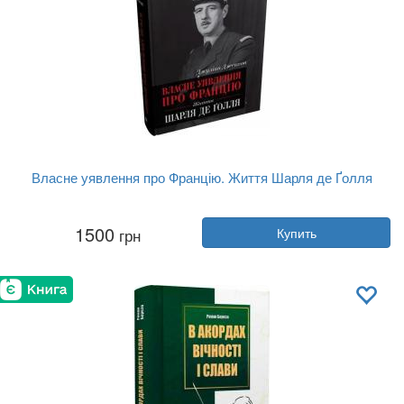
Власне уявлення про Францію. Життя Шарля де Ґолля
Автор:
Джулиан Джексон
1500
грн
Купить
Год:
2024
Издательство:
Stone Publishing
Обложка:
твердая
Язык:
Украинский