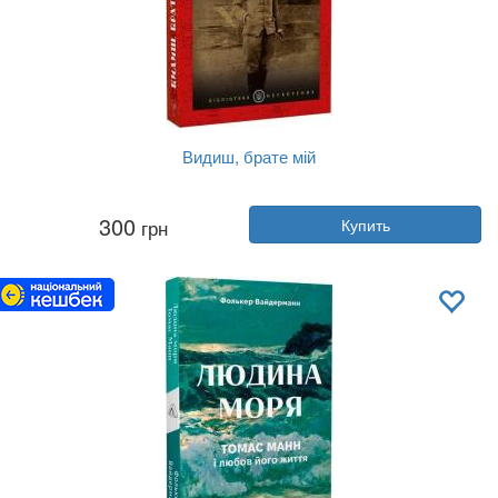
Видиш, брате мій
Автор:
Степан Шухевич
300
грн
Купить
Год:
2024
Издательство:
Апріорі
Обложка:
твердая
Язык:
Украинский