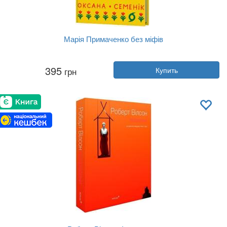
Марія Примаченко без міфів
Автор:
Оксана Семеник
395
грн
Купить
Год:
2025
Издательство:
Віхола
Обложка:
твердая
Язык:
Украинский