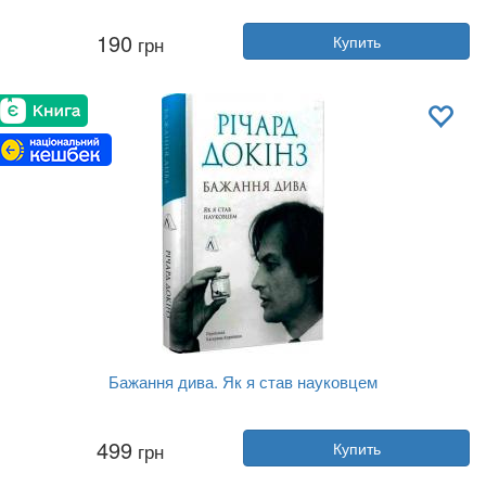
Автор:
Ирина Власенко
190
грн
Купить
Год:
2024
Издательство:
Фолио
Обложка:
твердая
Язык:
Украинский
Бажання дива. Як я став науковцем
Автор:
Ричард Докинз
499
грн
Купить
Год:
2024
Издательство:
Лабораторія