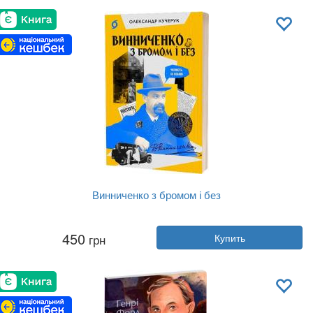
Обложка:
твердая
Язык:
Украинский
Винниченко з бромом і без
Автор:
Александр Кучерук
450
грн
Купить
Год:
2025
Издательство:
Віхола
Обложка:
мягкая
Язык:
Украинский