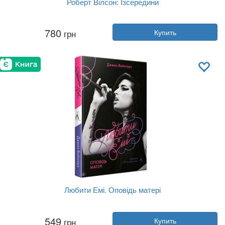
Роберт Вілсон: Ізсередини
Автор:
Марджери Арент Сафир
780
грн
Купить
Год:
2025
Издательство:
ArtHuss
Обложка:
мягкая
Язык:
Украинский
Любити Емі. Оповідь матері
Автор:
Дженис Уайнхаус
549
грн
Купить
Год:
2025