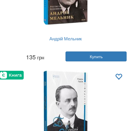
Андрій Мельник
Автор:
Ростислав Коломиец
135
грн
Купить
Год:
2023
Издательство:
Фолио
Обложка:
твердая
Язык:
Украинский