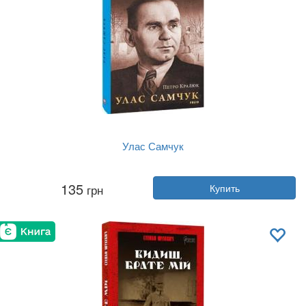
Улас Самчук
Автор:
Петр Кралюк
135
грн
Купить
Год:
2023
Издательство:
Фолио
Обложка:
твердая
Язык:
Украинский