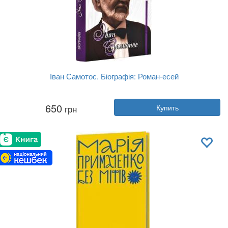
Іван Самотос. Біографія: Роман-есей
Автор:
Роман Горак
650
грн
Купить
Год:
2025
Издательство:
Апріорі
Обложка:
твердая
Язык:
Украинский