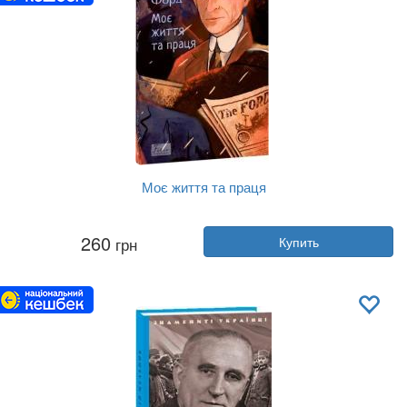
Моє життя та праця
Автор:
Генри Форд
260
грн
Купить
Год:
2026
Издательство:
Фолио
Обложка:
мягкая
Язык:
Украинский