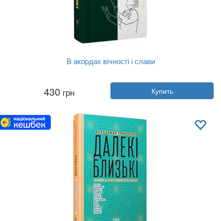
В акордах вічності і слави
Автор:
Роман Береза
430
грн
Купить
Год:
2024
Издательство:
Апріорі
Обложка:
твердая
Язык:
Украинский