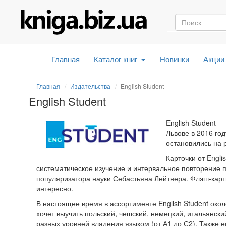
Главная
Каталог книг
Новинки
Акции
Главная
Издательства
English Student
English Student
English Student 
Львове в 2016 го
остановились на 
Карточки от Engli
систематическое изучение и интервальное повторение п
популяризатора науки Себастьяна Лейтнера. Флэш-карты
интересно.
В настоящее время в ассортименте English Student около
хочет выучить польский, чешский, немецкий, итальянски
разных уровней владения языком (от А1 до С2). Также е