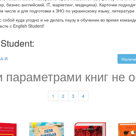
, бизнес-английский, IT, маркетинг, медицина). Карточки подходят
ом числе и для подготовки к ЗНО по украинскому языку, литературе 
 собой куда угодно и не делать паузу в обучении во время команд
сте с English Student!
Student:
А-Я
Наличи
 параметрами книг не 
1
2
3
4