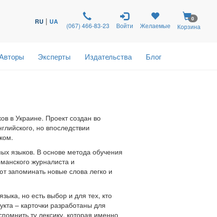
0
|
RU
UA
(067) 466-83-23
Войти
Желаемые
Корзина
Авторы
Эксперты
Издательства
Блог
ов в Украине. Проект создан во
глийского, но впоследствии
ком.
нных языков. В основе метода обучения
рманского журналиста и
ют запоминать новые слова легко и
зыка, но есть выбор и для тех, кто
укта – карточки разработаны для
спомнить ту лексику, которая именно