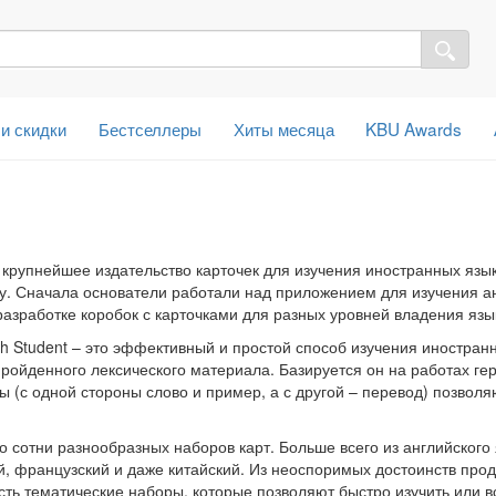
 и скидки
Бестселлеры
Хиты месяца
KBU Awards
— крупнейшее издательство карточек для изучения иностранных язык
ду. Сначала основатели работали над приложением для изучения ан
разработке коробок с карточками для разных уровней владения язы
sh Student – ​​это эффективный и простой способ изучения иностра
ройденного лексического материала. Базируется он на работах ге
 (с одной стороны слово и пример, а с другой – перевод) позволя
 сотни разнообразных наборов карт. Больше всего из английского я
й, французский и даже китайский. Из неоспоримых достоинств прод
сть тематические наборы, которые позволяют быстро изучить или в