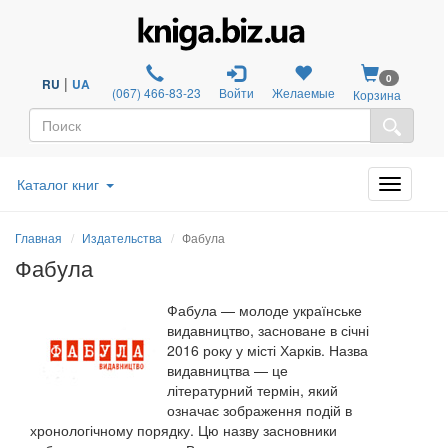
0
|
RU
UA
(067) 466-83-23
Войти
Желаемые
Корзина
Каталог книг
Главная
Издательства
Фабула
Фабула
Фабула
—
молоде українське
видавництво, засноване в січні
2016 року у місті Харків. Назва
видавництва
—
це
літературний термін, який
означає зображення подій в
хронологічному порядку. Цю назву засновники