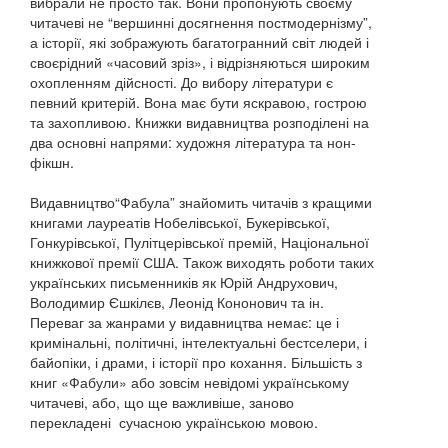
вибрали не просто так. Вони пропонують своєму
читачеві не “вершинні досягнення постмодернізму”,
а історії, які зображують багатогранний світ людей і
своєрідний «часовий зріз», і відрізняються широким
охопленням дійсності. До вибору літератури є
певний критерій. Вона має бути яскравою, гострою
та захопливою. Книжки видавництва розподілені на
два основні напрями: художня література та нон-
фікшн.
Видавництво“Фабула” знайомить читачів з кращими
книгами лауреатів Нобелівської, Букерівської,
Гонкурівської, Пулітцерівської премій, Національної
книжкової премії США. Також виходять роботи таких
українських письменників як Юрій Андрухович,
Володимир Єшкілєв, Леонід Кононович та ін.
Переваг за жанрами у видавництва немає: це і
кримінальні, політичні, інтелектуальні бестселери, і
байопіки, і драми, і історії про кохання. Більшість з
книг «Фабули» або зовсім невідомі українському
читачеві, або, що ще важливіше, заново
перекладені сучасною українською мовою.