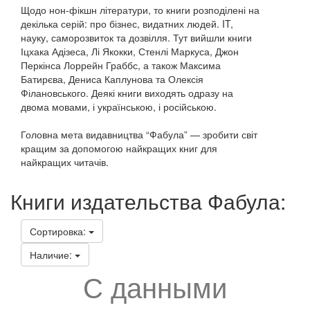
Щодо нон-фікшн літератури, то книги розподілені на
декілька серій: про бізнес, видатних людей. IT,
науку, саморозвиток та дозвілля. Тут вийшли книги
Іцхака Адізеса, Лі Якокки, Стенлі Маркуса, Джон
Перкінса Лоррейн Граббс, а також Максима
Батирєва, Дениса Каплунова та Олексія
Філановського. Деякі книги виходять одразу на
двома мовами, і українською, і російською.
Головна мета видавництва “Фабула” — зробити світ
кращим за допомогою найкращих книг для
найкращих читачів.
Книги издательства Фабула:
Сортировка:
Наличие:
С данными