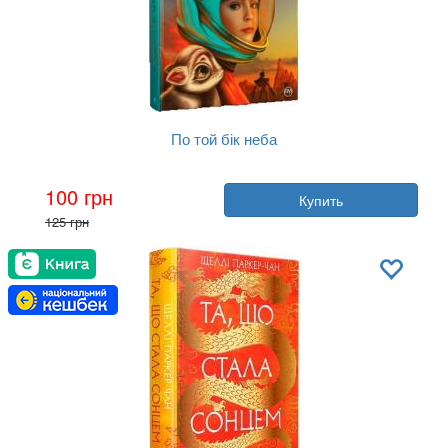
По той бік неба
Автор:
Галина Манив
100 грн
Купить
Год:
2022
125 грн
Издательство:
РМ
Обложка:
твердая
Язык:
Украинский