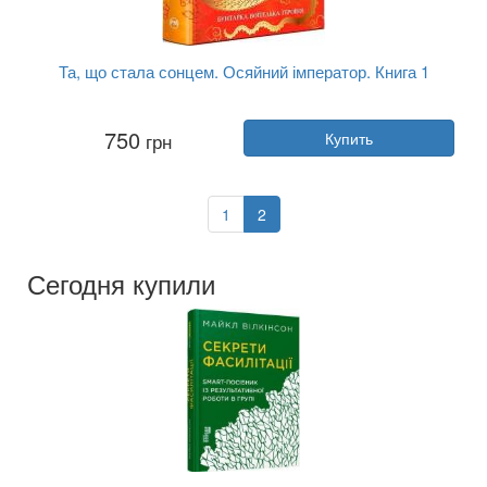
Та, що стала сонцем. Осяйний імператор. Книга 1
Автор:
Шелли Паркер-Чан
750
грн
Купить
Год:
2025
Издательство:
РМ
Обложка:
мягкая
Язык:
Украинский
1
2
Сегодня купили