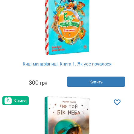
Киці-мандрівниці. Книга 1. Як усе почалося
Автор:
Галина Манив
300
грн
Купить
Год:
2019
Издательство:
РМ
Обложка:
мягкая
Язык:
Украинский