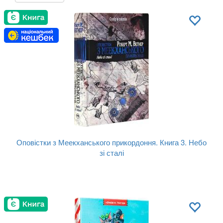
Оповістки з Меекханського прикордоння. Книга 3. Небо
зі сталі
Автор:
Роберт М. Вегнер
Год:
2025
Издательство:
РМ
Обложка:
твердая
Язык:
Украинский