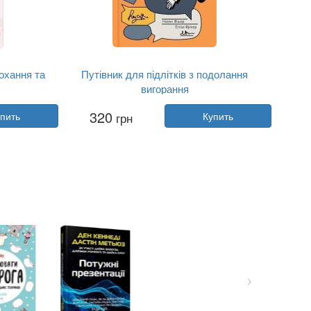
охання та
Путівник для підлітків з подолання
вигорання
Автор:
Наоми Фишер, Элиза Фрикер
320
пить
грн
Купить
Год:
2026
shing
Издательство:
Yakaboo Publishing
Обложка:
мягкая
Язык:
Украинский