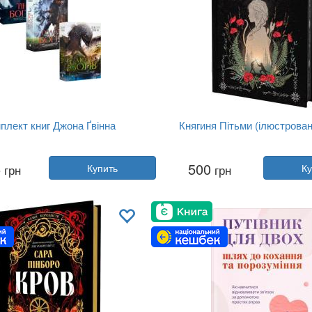
плект книг Джона Ґвінна
Княгиня Пітьми (ілюстрован
Автор:
Джон Гвинн
Автор:
Марьяна Копачинск
5
500
грн
Купить
грн
Ку
Год:
2025
Год:
2026
тельство:
Yakaboo Publishing
Издательство:
Yakaboo Publi
Обложка:
твердая
Обложка:
твердая
Язык:
Украинский
Язык:
Украинский