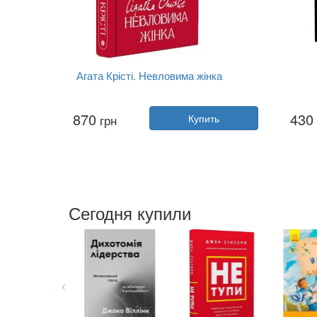
Агата Крісті. Невловима жінка
Автор:
Люси Уорсли
870
430
грн
Купить
Год:
2026
Издательство:
Yakaboo Publishing
Изда
Обложка:
твердая
Язык:
Украинский
Сегодня купили