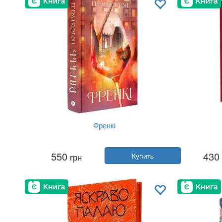
Френкі
Автор:
Грэм Нортон
550
430
грн
Купить
Год:
2025
Издательство:
Yakaboo Publishing
Изда
Обложка:
твердая
Язык:
Украинский