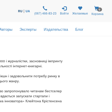
0
|
RU
UA
(067) 466-83-23
Войти
Желаемые
Корзина
Авторы
Эксперты
Издательства
Блог
boo і журналістки, засновниці імпринту
ьності інтернет-книгарні.
ікшн і задовольнити потребу ринку в
цього жанру.
цтво запропонувало читачам бестселер
і вдається запускати стартапи і
ема інноватора» Клейтона Крістенсена