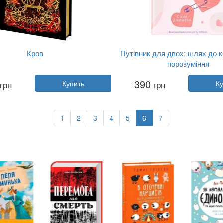
Кров
Путівник для двох: шлях до к
порозуміння
Автор:
Сара Пинборо
Автор:
Соня Дженсен
390
грн
Купить
грн
Ку
Год:
2026
Год:
2026
тельство:
Yakaboo Publishing
Издательство:
Yakaboo Publi
Обложка:
твердая
Обложка:
мягкая
Язык:
Украинский
Язык:
Украинский
1
2
3
4
5
6
7