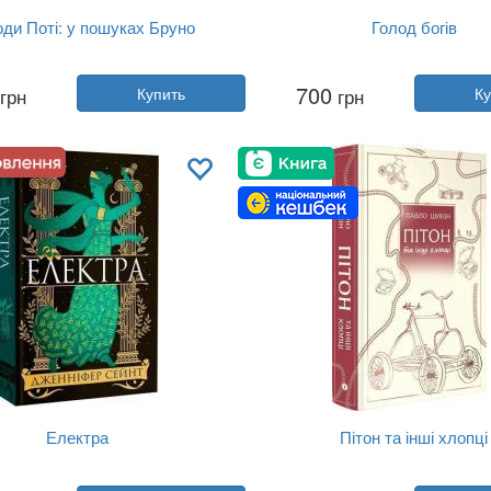
ди Поті: у пошуках Бруно
Голод богів
Автор:
Марина Груздевич
Автор:
Джон Гвинн
700
грн
Купить
грн
Ку
Год:
2024
Год:
2025
тельство:
Yakaboo Publishing
Издательство:
Yakaboo Publi
Обложка:
твердая
Обложка:
твердая
Язык:
Украинский
Язык:
Украинский
Електра
Пітон та інші хлопці
Автор:
Дженнифер Сэйнт
Автор:
Павел Шикин