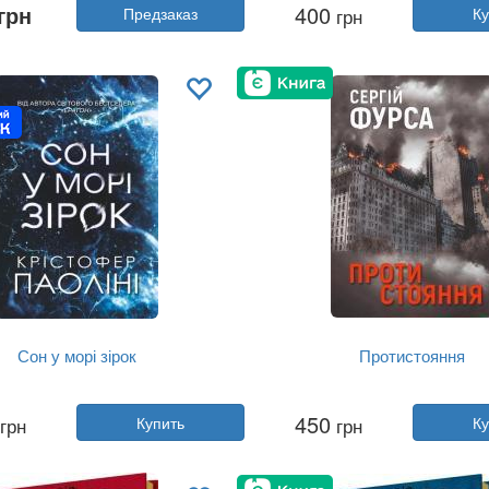
грн
400
Предзаказ
грн
Ку
Год:
2025
Год:
2025
тельство:
Yakaboo Publishing
Издательство:
Yakaboo Publi
Обложка:
твердая
Обложка:
твердая
Язык:
Украинский
Язык:
Украинский
Сон у морі зірок
Протистояння
втор:
Кристофер Паолини
Автор:
Сергей Фурса
450
грн
Купить
грн
Ку
Год:
2025
Год:
2025
тельство:
Yakaboo Publishing
Издательство:
Yakaboo Publi
Обложка:
твердая
Обложка:
твердая
Язык:
Украинский
Язык:
Украинский