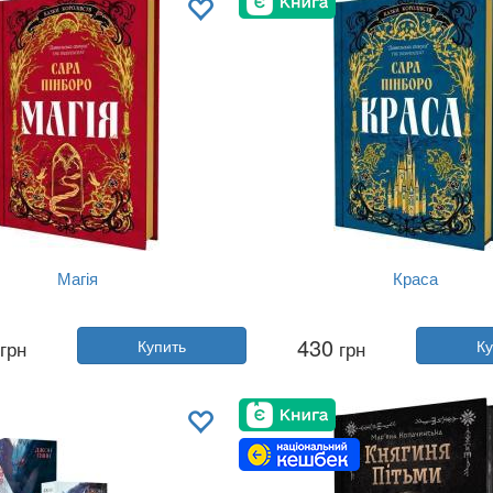
Магія
Краса
Автор:
Сара Пинборо
Автор:
Сара Пинборо
430
грн
Купить
грн
Ку
Год:
2025
Год:
2025
тельство:
Yakaboo Publishing
Издательство:
Yakaboo Publi
Обложка:
твердая
Обложка:
твердая
Язык:
Украинский
Язык:
Украинский