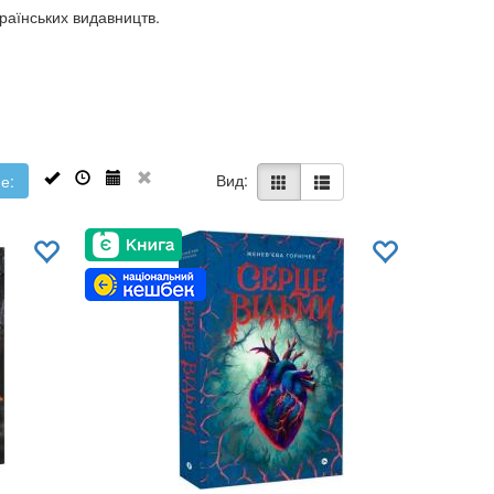
країнських видавництв.
Вид:
е: