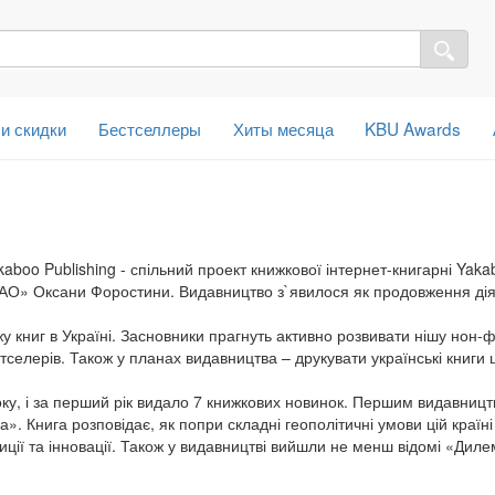
 и скидки
Бестселлеры
Хиты месяца
KBU Awards
kaboo Publishing - спільний проект книжкової інтернет-книгарні Yaka
АО» Оксани Форостини. Видавництво з`явилося як продовження діял
у книг в Україні. Засновники прагнуть активно розвивати нішу нон-ф
стселерів. Також у планах видавництва – друкувати українські книги 
оку, і за перший рік видало 7 книжкових новинок. Першим видавни
а». Книга розповідає, як попри складні геополітичні умови цій країн
тиції та інновації. Також у видавництві вийшли не менш відомі «Дил