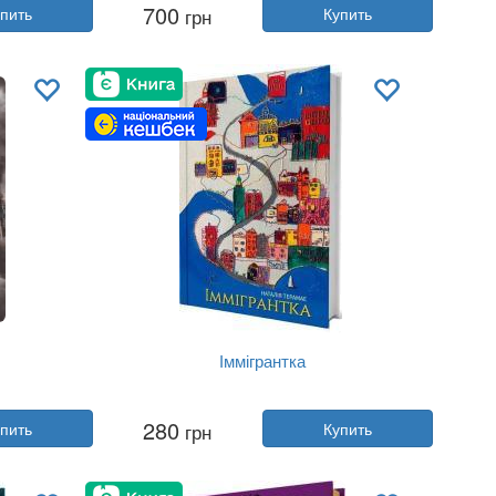
700
пить
грн
Купить
Год:
2025
shing
Издательство:
Yakaboo Publishing
Обложка:
твердая
Язык:
Украинский
Іммігрантка
Автор:
Наталия Терамае
280
пить
грн
Купить
Год:
2025
shing
Издательство:
Yakaboo Publishing
Обложка:
твердая
Язык:
Украинский