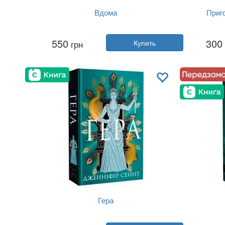
Вдома
Приго
Автор:
Грэм Нортон
550
300
грн
Купить
Год:
2025
Издательство:
Yakaboo Publishing
Изда
Обложка:
твердая
Язык:
Украинский
Гера
Автор:
Дженнифер Сэйнт