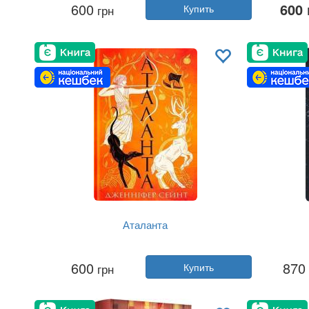
600
600 
грн
Купить
Год:
2025
Издательство:
Yakaboo Publishing
Изда
Обложка:
твердая
Язык:
Украинский
Аталанта
Автор:
Дженнифер Сэйнт
А
600
870
грн
Купить
Год:
2025
Издательство:
Yakaboo Publishing
Изда
Обложка:
твердая
Язык:
Украинский