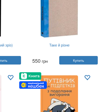
ий зріз)
Таке й різне
ая
Автор:
Светлана Левченко
550
пить
грн
Купить
Год:
2026
shing
Издательство:
Yakaboo Publishing
Обложка:
твердая
Язык:
Украинский