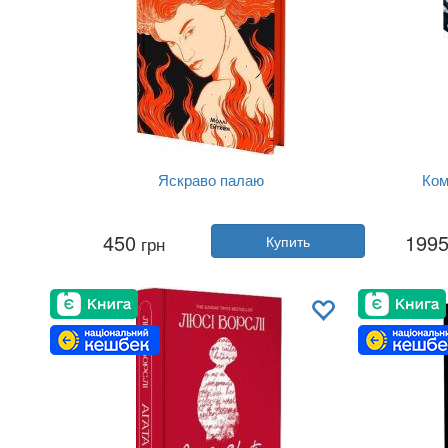
Яскраво палаю
Ком
Автор:
Молли Эйткен
450
199
грн
Купить
Год:
2025
Издательство:
Yakaboo Publishing
Изда
Обложка:
твердая
Язык:
Украинский