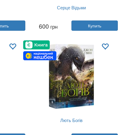
Серце Відьми
Автор:
Женевьева Горничек
600
пить
грн
Купить
Год:
2025
shing
Издательство:
Yakaboo Publishing
Обложка:
твердая
Язык:
Украинский
Лють Богів
Автор:
Джон Гвинн