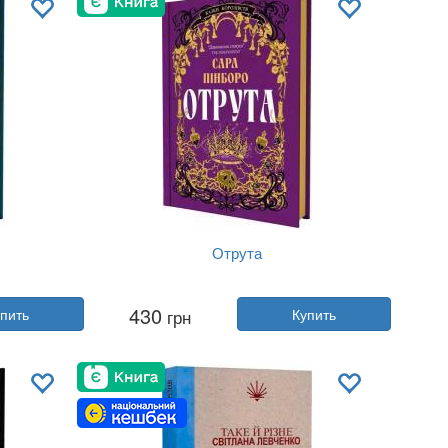
Отрута
Автор:
Сара Пинборо
430
пить
грн
Купить
Год:
2025
shing
Издательство:
Yakaboo Publishing
Обложка:
твердая
Язык:
Украинский