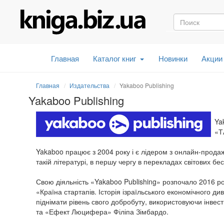
Главная
Каталог книг
Новинки
Акции
Главная
Издательства
Yakaboo Publishing
Yakaboo Publishing
Ya
«Т
Yakaboo працює з 2004 року і є лідером з онлайн-продаж
такій літературі, в першу чергу в перекладах світових бе
Свою діяльність «Yakaboo Publishing» розпочало 2016 р
«Країна стартапів. Історія ізраїльського економічного див
піднімати рівень свого добробуту, використовуючи інвес
та «Ефект Люцифера» Філіпа Зімбардо.