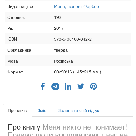
Видавництво
Манн, Іванов і Фербер
Сторінок
192
Рік
2017
ISBN
978-5-00100-842-2
Обкладинка
тверда
Мова
Російська
Формат
60х90/16 (145х215 мм.)
Про книгу
Зміст
Залишити свій відгук
Про книгу
Меня никто не понимает!
Почему люди воспринимают нас не