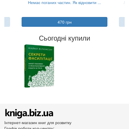
...
Немає поганих частин. Як відновити ...
Лю
470 грн
Сьогодні купили
Інтернет-магазин книг для розвитку
Графік роботи кол-центру: