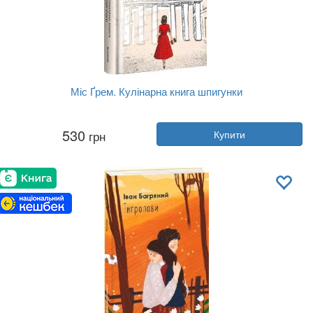
Міс Ґрем. Кулінарна книга шпигунки
Автор:
Селія Різ
530
грн
Купити
Рік:
2021
Видавництво:
Книголав
Обкладинка:
тверда
Мова:
Українська