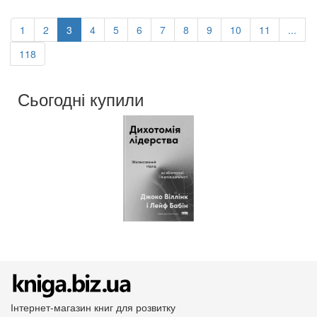
Обкладинка:
тверда
Мова:
Українська
1
2
3
4
5
6
7
8
9
10
11
...
118
Сьогодні купили
Інтернет-магазин книг для розвитку