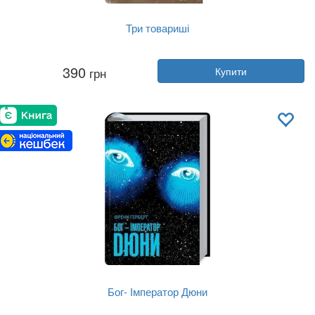
Три товариші
Автор:
Еріх Марія Ремарк
390
грн
Купити
Рік:
2025
Видавництво:
Клуб Сімейного До...
Обкладинка:
тверда
Мова:
Українська
Бог- Імператор Дюни