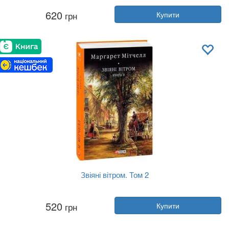
Автор:
Френк Герберт
620
грн
Купити
Рік:
2020
Видавництво:
Клуб Сімейного До...
Обкладинка:
тверда
Мова:
Українська
Звіяні вітром. Том 2
Автор:
Маргарет Мітчелл
520
грн
Купити
Рік:
2023
Видавництво:
Фоліо
Обкладинка:
тверда