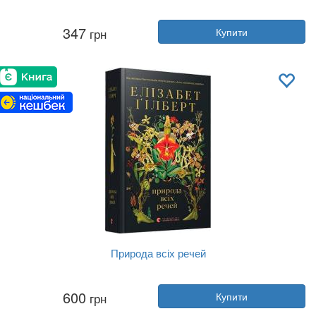
Автор:
Сергій Жадан
347
грн
Купити
Рік:
2023
Видавництво:
Meridian Czernowitz
Обкладинка:
тверда
Мова:
Українська
Природа всіх речей
Автор:
Елізабет Ґілберт
600
грн
Купити
Рік:
2016
Видавництво:
Видавництво Старо...