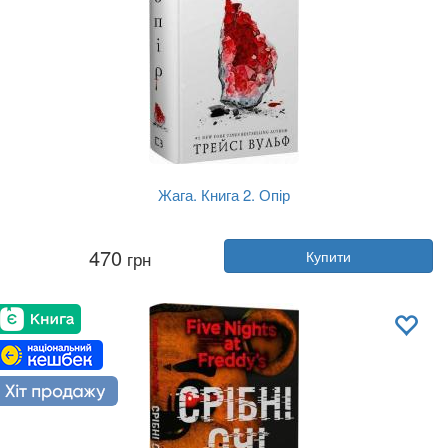
Жага. Книга 2. Опір
Автор:
Трейсі Вульф
470
грн
Купити
Рік:
2024
Видавництво:
BookChef
Обкладинка:
тверда
Мова:
Українська