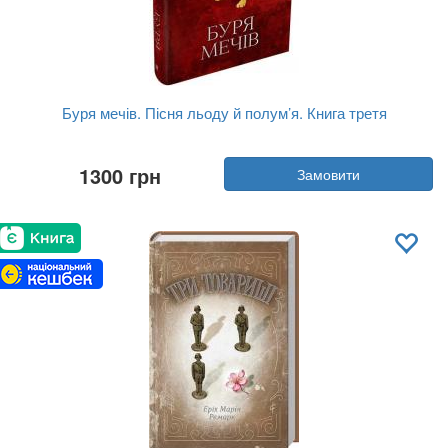
Буря мечів. Пісня льоду й полум’я. Книга третя
Автор:
Джордж Мартін
1300 грн
Замовити
Рік:
2025
Видавництво:
Stone Publishing
Обкладинка:
тверда
Мова:
Українська