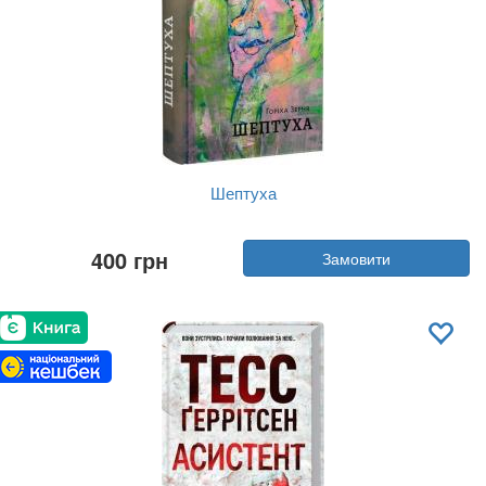
Шептуха
Автор:
Горіха Зерня
400 грн
Замовити
Рік:
2025
Видавництво:
Білка
Обкладинка:
тверда
Мова:
Українська