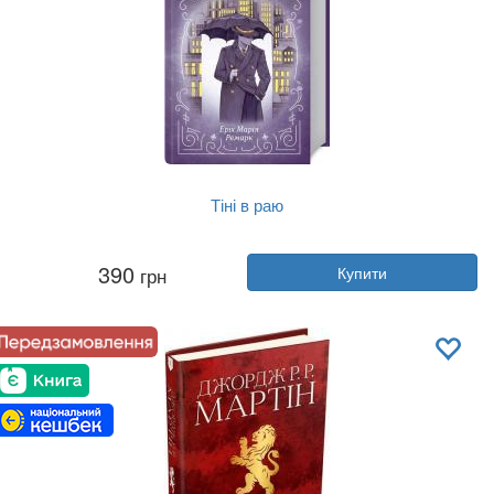
Тіні в раю
Автор:
Еріх Марія Ремарк
390
грн
Купити
Рік:
2020
Видавництво:
Клуб Сімейного До...
Обкладинка:
тверда
Мова:
Українська