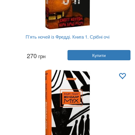
П’ять ночей із Фредді. Книга 1. Срібні очі
Автор:
Скотт Коутон, Кіра Брід-Ріслі
270
грн
Купити
Рік:
2022
Видавництво:
BookChef
Обкладинка:
тверда
Мова:
Українська