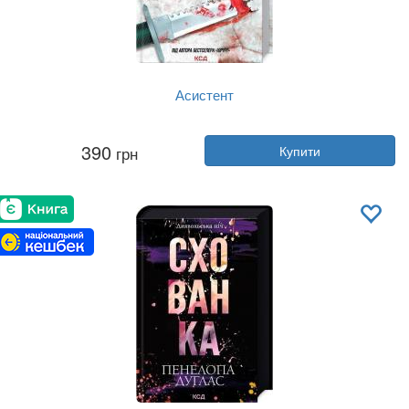
Асистент
Автор:
Тесс Ґеррітсен
390
грн
Купити
Рік:
2022
Видавництво:
Клуб Сімейного До...
Обкладинка:
тверда
Мова:
Українська