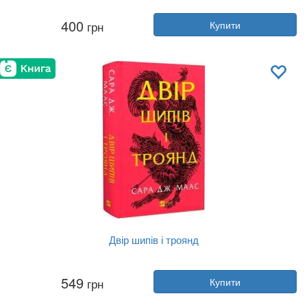
Автор:
Трейсі Вульф
400
грн
Купити
Рік:
2024
Видавництво:
BookChef
Обкладинка:
тверда
Мова:
Українська
Двір шипів і троянд
Автор:
Сара Маас
549
грн
Купити
Рік:
2024
Видавництво:
Vivat