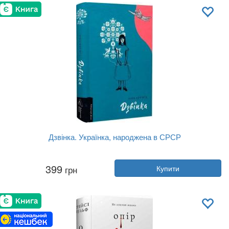
Мова:
Українська
Дзвінка. Українка, народжена в СРСР
Автор:
Ніна Кур'ята
399
грн
Купити
Рік:
2023
Видавництво:
Лабораторія
Обкладинка:
тверда
Мова:
Українська