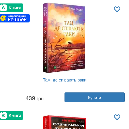
Обкладинка:
тверда
Мова:
Українська
Там, де співають раки
Автор:
Делія Овенс
439
грн
Купити
Рік:
2022
Видавництво:
Vivat
Обкладинка:
тверда
Мова:
Українська