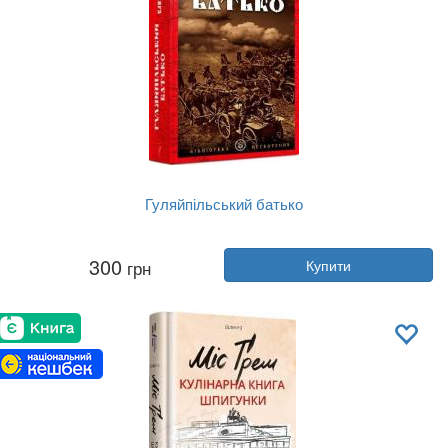
Гуляйпільський батько
Автор:
Клим Поліщук
300
грн
Купити
Рік:
2021
Видавництво:
Апріорі
Обкладинка:
тверда
Мова:
Українська