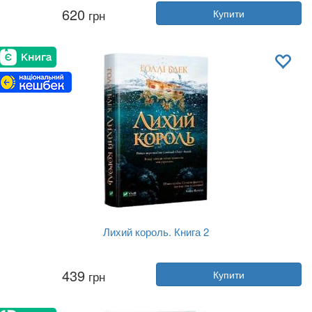
Автор:
Френк Герберт
620
грн
Купити
Рік:
2020
Видавництво:
Клуб Сімейного До...
Обкладинка:
тверда
Мова:
Українська
Лихий король. Книга 2
Автор:
Голлі Блек
439
грн
Купити
Рік:
2021
Видавництво:
Vivat
Обкладинка:
тверда