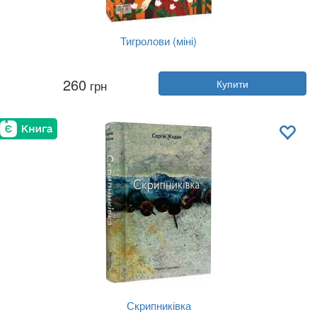
Тигролови (міні)
Автор:
Іван Багряний
260
грн
Купити
Рік:
2024
Видавництво:
Фоліо
Обкладинка:
м'яка
Мова:
Українська
Скрипниківка