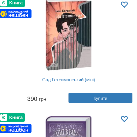
Мова:
Українська
Сад Гетсиманський (міні)
Автор:
Іван Багряний
390
грн
Купити
Рік:
2022
Видавництво:
Фоліо
Обкладинка:
м'яка
Мова:
Українська