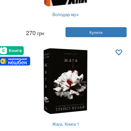
Володар мух
Автор:
Вільям Ґолдінґ
270
грн
Купити
Рік:
2021
Видавництво:
BookChef
Обкладинка:
тверда
Мова:
Українська
Жага. Книга 1