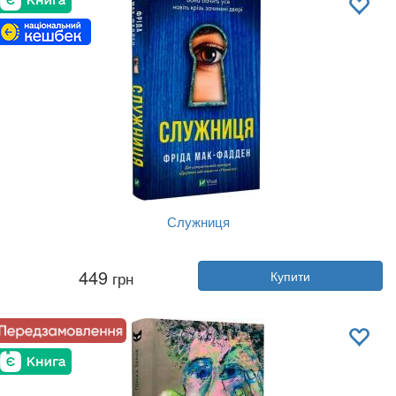
Служниця
Автор:
Фріда Мак-Фадден
449
грн
Купити
Рік:
2023
Видавництво:
Vivat
Обкладинка:
тверда
Мова:
Українська