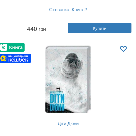
Схованка. Книга 2
Автор:
Пенелопа Дуглас
440
грн
Купити
Рік:
2024
Видавництво:
Клуб Сімейного До...
Обкладинка:
тверда
Мова:
Українська
Діти Дюни