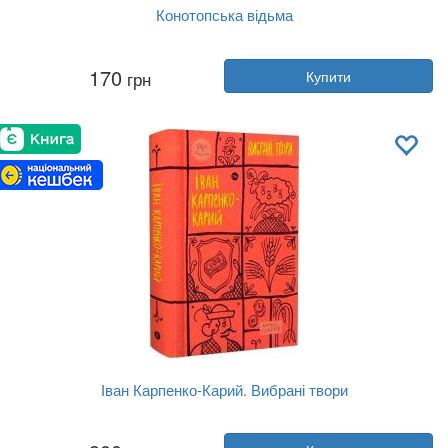
Конотопська відьма
Автор:
Григорій Квітка-Основ'яненко
170
грн
Купити
Рік:
2024
Видавництво:
Фоліо
Обкладинка:
м'яка
Мова:
Українська
Іван Карпенко-Карий. Вибрані твори
Автор:
Іван Карпенко-Карий