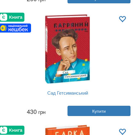
Видавництво:
Фоліо
Обкладинка:
м'яка
Мова:
Українська
Сад Гетсиманський
Автор:
Іван Багряний
430
грн
Купити
Рік:
2023
Видавництво:
Фоліо
Обкладинка:
м'яка
Мова:
Українська