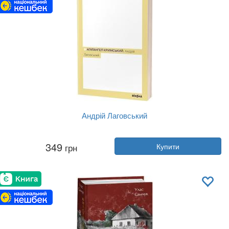
Андрій Лаговський
Автор:
Агатангел Кримський
349
грн
Купити
Рік:
2023
Видавництво:
Віхола
Обкладинка:
м'яка
Мова:
Українська