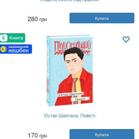
Автор:
Іван Багряний
280
грн
Купити
Рік:
2023
Видавництво:
Фоліо
Обкладинка:
м'яка
Мова:
Українська
Остап Шаптала. Повісті
Автор:
Валер'ян Підмогильний
170
грн
Купити
Рік:
2022