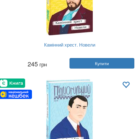
Камінний хрест. Новели
Автор:
Василь Стефаник
245
грн
Купити
Рік:
2021
Видавництво:
Фоліо
Обкладинка:
тверда
Мова:
Українська