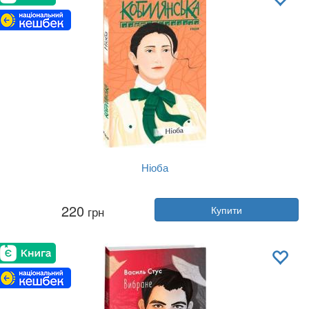
Ніоба
Автор:
Ольга Кобилянська
220
грн
Купити
Рік:
2023
Видавництво:
Фоліо
Обкладинка:
тверда
Мова:
Українська