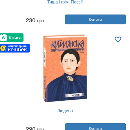
Тиша і грім. Поезії
Автор:
Василь Симоненко
230
грн
Купити
Рік:
2024
Видавництво:
Фоліо
Обкладинка:
м'яка
Мова:
Українська
Людина
Автор:
Ольга Кобилянська
290
грн
Купити
Рік:
2022