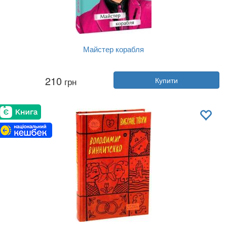
Майстер корабля
Автор:
Юрій Яновський
210
грн
Купити
Рік:
2023
Видавництво:
Фоліо
Обкладинка:
м'яка
Мова:
Українська