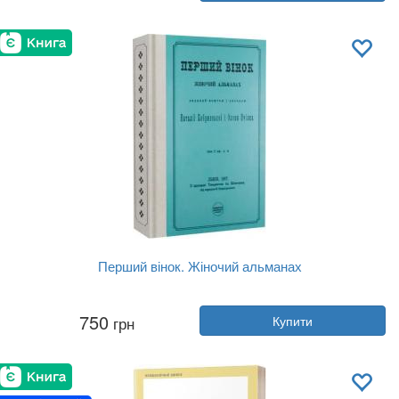
Видавництво:
Фоліо
Обкладинка:
тверда
Мова:
Українська
Перший вінок. Жіночий альманах
Автор:
Колектив авторів
750
грн
Купити
Рік:
2024
Видавництво:
Creative Women Pu...
Обкладинка:
тверда
Мова:
Українська