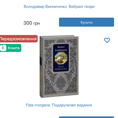
Володимир Винниченко. Вибрані твори
Автор:
Володимир Винниченко
300
грн
Купити
Рік:
2023
Видавництво:
Yakaboo Publishing
Обкладинка:
тверда
Мова:
Українська
Fata morgana. Подарункове видання
Автор:
Михайло Коцюбинський