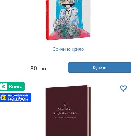
Сойчине крило
Автор:
Іван Франко
180
грн
Купити
Рік:
2023
Видавництво:
Апріорі
Обкладинка:
тверда
Мова:
Українська