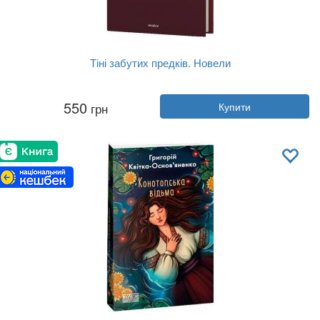
Тіні забутих предків. Новели
Автор:
Михайло Коцюбинський
550
грн
Купити
Рік:
2023
Видавництво:
Віхола
Обкладинка:
тверда
Мова:
Українська