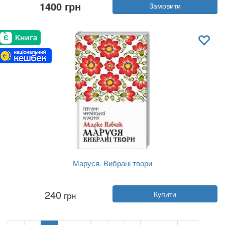
1400 грн
Замовити
Рік:
2025
Видавництво:
Фоліо
Обкладинка:
тверда
Мова:
Українська
Маруся. Вибрані твори
Автор:
Марко Вовчок
240
грн
Купити
Рік:
2023
Видавництво:
Клуб Сімейного До...
Обкладинка:
тверда
Мова:
Українська