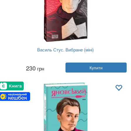
Василь Стус. Вибране (міні)
Автор:
Василь Стус
230
грн
Купити
Рік:
2023
Видавництво:
Фоліо
Обкладинка:
м'яка
Мова:
Українська