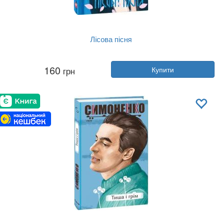
Лісова пісня
Автор:
Леся Українка
160
грн
Купити
Рік:
2022
Видавництво:
Фоліо
Обкладинка:
тверда
Мова:
Українська