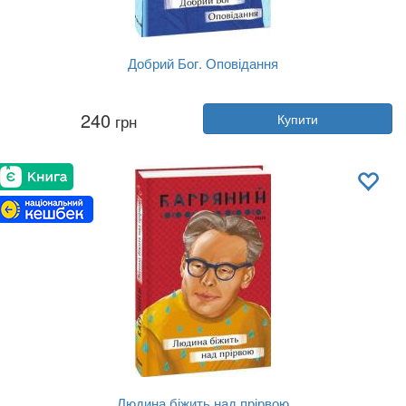
Добрий Бог. Оповідання
Автор:
Валер'ян Підмогильний
240
грн
Купити
Рік:
2021
Видавництво:
Фоліо
Обкладинка:
м'яка
Мова:
Українська
Людина біжить над прірвою