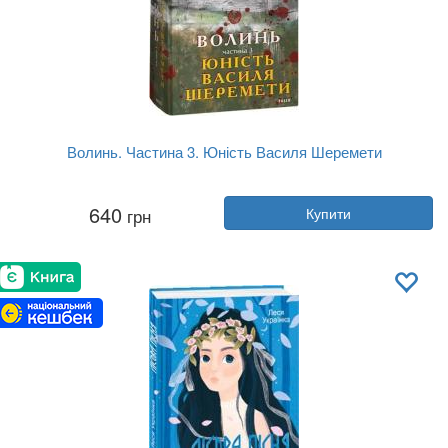
Волинь. Частина 3. Юність Василя Шеремети
Автор:
Улас Самчук
640
грн
Купити
Рік:
2023
Видавництво:
Фоліо
Обкладинка:
тверда
Мова:
Українська