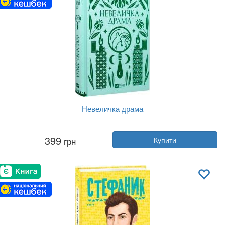
Невеличка драма
Автор:
Валер'ян Підмогильний
399
грн
Купити
Рік:
2023
Видавництво:
Vivat
Обкладинка:
тверда
Мова:
Українська