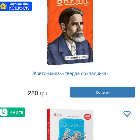
Жовтий князь (тверда обкладинка)
Автор:
Василь Барка
280
грн
Купити
Рік:
2024
Видавництво:
Фоліо
Обкладинка:
тверда
Мова:
Українська