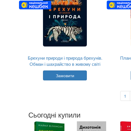
Брехуни природи і природа брехунів.
План
Обман і шахрайство в живому світі
Автор:
Лікшін Сан
Замовити
Рік:
2026
Видавництво:
Лабораторія
Обкладинка:
тверда
Мова:
Українська
1
Сьогодні купили