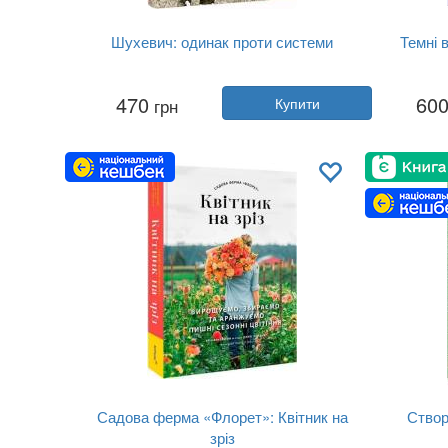
Шухевич: одинак проти системи
Темні 
Автор:
Данило Яневський
470
60
грн
Купити
Рік:
2025
Видавництво:
Фоліо
Обкладинка:
тверда
Мова:
Українська
Садова ферма «Флорет»: Квітник на
Створ
зріз