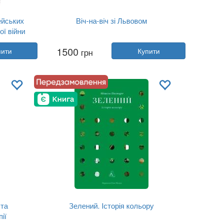
ейських
Віч-на-віч зі Львовом
ої війни
Автор:
Юрій Николишин
1500
пити
грн
Купити
Рік:
2026
Видавництво:
Апріорі
Обкладинка:
тверда
Мова:
Українська
 та
Зелений. Історія кольору
ії