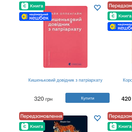
Мова:
Українська
Кишеньковий довідник з патріархату
Коро
Автор:
Майя Оппенгайм
320
420
грн
Купити
Рік:
2026
Видавництво:
Видавництво Старо...
Обкладинка:
тверда
Мова:
Українська