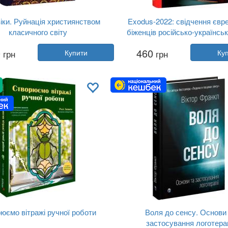
віки. Руйнація християнством
Exodus-2022: свідчення євр
класичного світу
біженців російсько-українськ
Автор:
Кетрін Ніксі
Автор:
Михайло Гольд
0
460
грн
Купити
грн
Ку
Рік:
2026
Рік:
2026
Видавництво:
BookChef
Видавництво:
Фоліо
Обкладинка:
тверда
Обкладинка:
тверда
Мова:
Українська
Мова:
Українська
юємо вітражі ручної роботи
Воля до сенсу. Основи
застосування логотерап