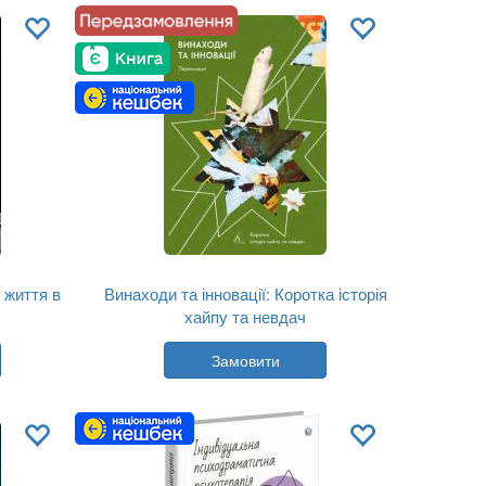
Мова:
Українська
 життя в
Винаходи та інновації: Коротка історія
хайпу та невдач
Автор:
Вацлав Сміл
Замовити
Рік:
2026
я
Видавництво:
Лабораторія
Обкладинка:
тверда
Мова:
Українська