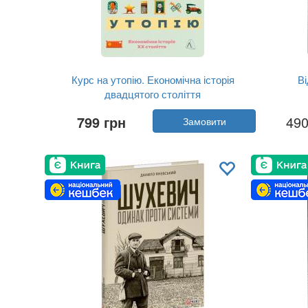
Курс на утопію. Економічна історія
Ві
двадцятого століття
Автор:
Джеймс Бредфорд Делонґ
799 грн
49
Замовити
Рік:
2026
Видавництво:
Лабораторія
Ви
Обкладинка:
м'яка
Мова:
Українська