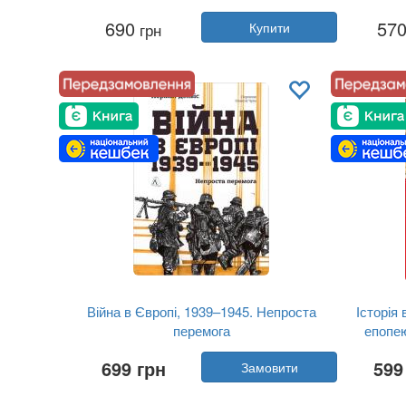
Автор:
Ерін Бензакейн
690
57
грн
Купити
Рік:
2025
Видавництво:
ArtHuss
Обкладинка:
тверда
Мова:
Українська
Війна в Європі, 1939–1945. Непроста
Історія
перемога
епопею
Автор:
Норман Дейвіс
699 грн
599
Замовити
Рік:
2026
Видавництво:
Лабораторія
Обкладинка:
тверда