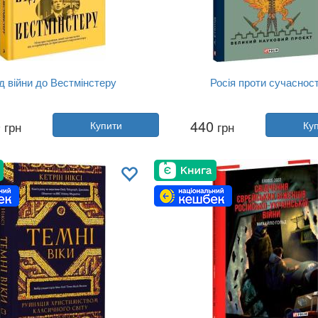
д війни до Вестмінстеру
Росія проти сучасност
Автор:
Стефан Терлецький
Автор:
Александр Еткінд
0
440
грн
Купити
грн
Ку
Рік:
2025
Рік:
2025
давництво:
Ще одну сторінку
Видавництво:
Фоліо
Обкладинка:
тверда
Обкладинка:
м'яка
Мова:
Українська
Мова:
Українська