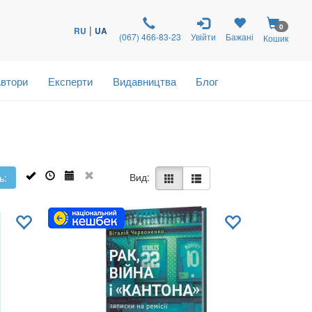
0
|
RU
UA
(067) 466-83-23
Увійти
Бажані
Кошик
втори
Експерти
Видавництва
Блог
Вид:
ь: