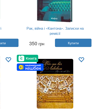
і
Рак, війна і «Кантона». Записки на
ремісії
Автор:
Віталій Червоненко
350
пити
грн
Купити
Рік:
2026
Видавництво:
Віхола
Обкладинка:
тверда
Мова:
Українська