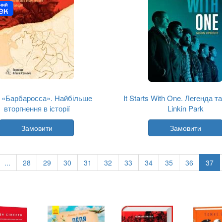
 «Барбаросса». Найбільше
It Starts With One. Легенда т
вторгнення в історії
Linkin Park
Автор:
Джонатан Тріґґ
Автор:
Джейсон Ліпшутц
Замовити
Замовити
Рік:
2026
Рік:
2026
Видавництво:
Лабораторія
Видавництво:
Лабораторі
Обкладинка:
тверда
Обкладинка:
тверда
Мова:
Українська
Мова:
Українська
...
28
29
30
31
32
33
34
35
36
37