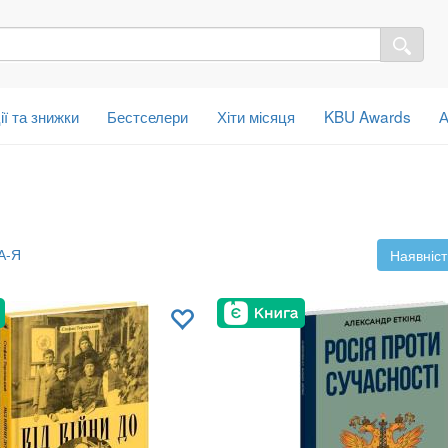
ії та знижки
Бестселери
Хіти місяця
KBU Awards
А
А-Я
Наявніст