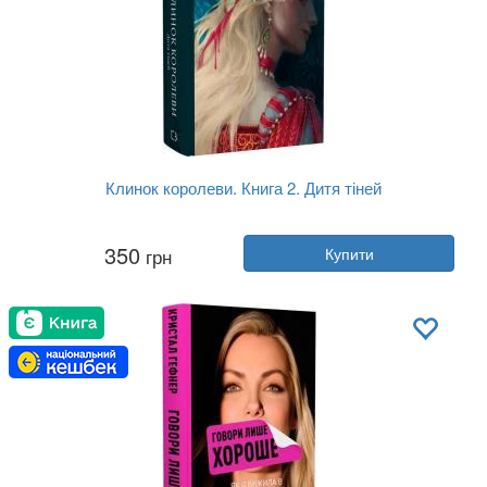
Клинок королеви. Книга 2. Дитя тіней
Автор:
А. Achell (Анастасія Корост...
350
грн
Купити
Рік:
2024
Видавництво:
BookChef
Обкладинка:
тверда
Мова:
Українська