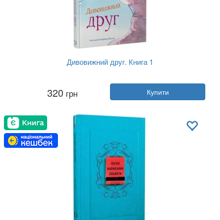
Дивовижний друг. Книга 1
Автор:
Олівер Шерц, Барбара Шольц
320
грн
Купити
Рік:
2023
Видавництво:
BookChef
Обкладинка:
тверда
Мова:
Українська