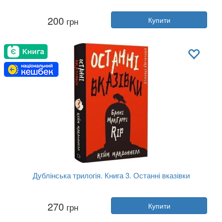
Автор:
Джером Селінджер
200
грн
Купити
Рік:
2024
Видавництво:
BookChef
Обкладинка:
тверда
Мова:
Українська
Дублінська трилогія. Книга 3. Останні вказівки
Автор:
Кейм МакДоннелл
270
грн
Купити
Рік:
2024
Видавництво:
BookChef