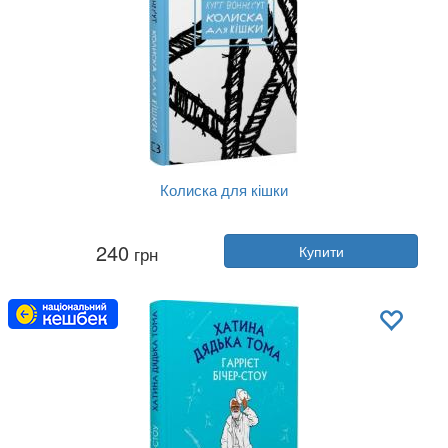
Колиска для кішки
Автор:
Курт Воннегут
240
грн
Купити
Рік:
2022
Видавництво:
BookChef
Обкладинка:
тверда
Мова:
Українська