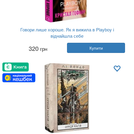
Говори лише хороше. Як я вижила в Playboy і
віднайшла себе
Автор:
Кристал Гефнер
320
грн
Купити
Рік:
2024
Видавництво:
BookChef
Обкладинка:
тверда
Мова:
Українська