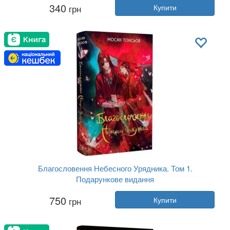
Автор:
Морган Гаусел
340
грн
Купити
Рік:
2025
Видавництво:
BookChef
Обкладинка:
тверда
Мова:
Українська
Благословення Небесного Урядника. Том 1.
Подарункове видання
Автор:
Мосян Тонсьов
750
грн
Купити
Рік:
2025
Видавництво:
BookChef
Обкладинка:
тверда
Мова:
Українська