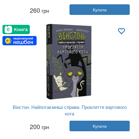
Автор:
Магнус Міст
260
грн
Купити
Рік:
2023
Видавництво:
BookChef
Обкладинка:
тверда
Мова:
Українська
Вінстон. Найпотаємніші справи. Прокляття вартового
кота
Автор:
Фрауке Шойнеманн
200
грн
Купити
Рік:
2023
Видавництво:
BookChef
Обкладинка:
тверда