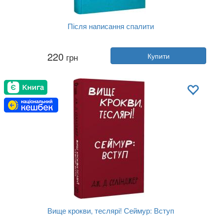
Після написання спалити
Автор:
Шерон Джонс
220
грн
Купити
Рік:
2023
Видавництво:
BookChef
Обкладинка:
тверда
Мова:
Українська
Вище крокви, теслярі! Сеймур: Вступ