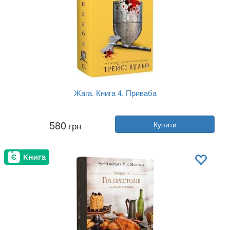
Жага. Книга 4. Приваба
Автор:
Трейсі Вульф
580
грн
Купити
Рік:
2025
Видавництво:
BookChef
Обкладинка:
тверда
Мова:
Українська