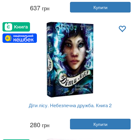
Автор:
Тіллі Коул
637
грн
Купити
Рік:
2025
Видавництво:
BookChef
Обкладинка:
тверда
Мова:
Українська
Діти лісу. Небезпечна дружба. Книга 2
Автор:
Катя Брандіс
280
грн
Купити
Рік:
2020
Видавництво:
BookChef
Обкладинка:
тверда