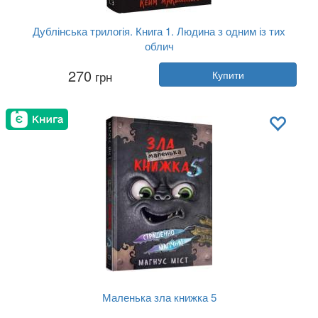
Дублінська трилогія. Книга 1. Людина з одним із тих
облич
Автор:
Кейм МакДоннелл
270
грн
Купити
Рік:
2023
Видавництво:
BookChef
Обкладинка:
тверда
Мова:
Українська
Маленька зла книжка 5