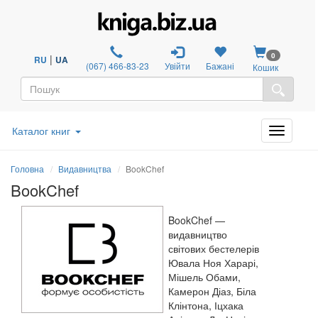
0
|
RU
UA
(067) 466-83-23
Увійти
Бажані
Кошик
Каталог книг
Головна
Видавництва
BookChef
BookChef
BookChef —
видавництво
світових бестелерів
Ювала Ноя Харарі,
Мішель Обами,
Камерон Діаз, Біла
Клінтона, Іцхака