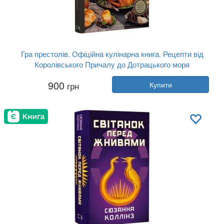
Гра престолів. Офіційна кулінарна книга. Рецепти від
Королівського Причалу до Дотрацького моря
Автор:
Челсі Монро-Кассель, Брент ...
900
грн
Купити
Рік:
2025
Видавництво:
BookChef
Обкладинка:
тверда
Мова:
Українська