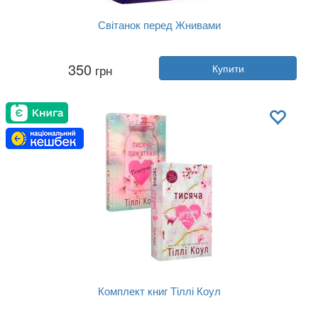
Світанок перед Жнивами
Автор:
Сюзанна Коллінз
350
грн
Купити
Рік:
2025
Видавництво:
BookChef
Обкладинка:
тверда
Мова:
Українська
Комплект книг Тіллі Коул