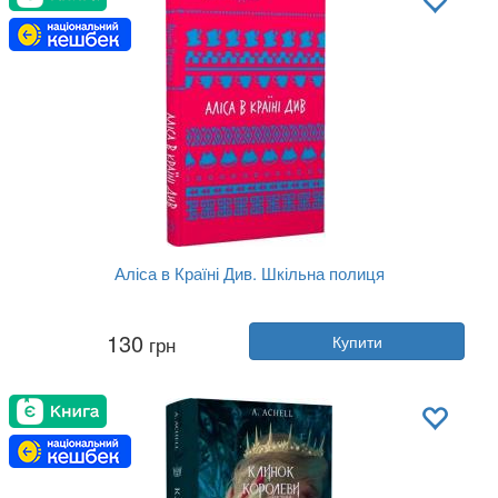
Аліса в Країні Див. Шкільна полиця
Автор:
Льюїс Керролл
130
грн
Купити
Рік:
2024
Видавництво:
BookChef
Обкладинка:
тверда
Мова:
Українська