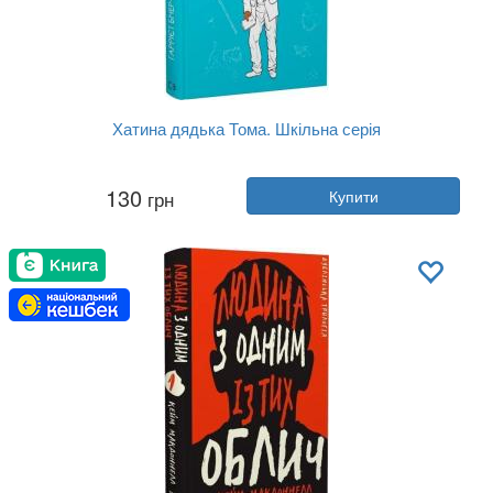
Хатина дядька Тома. Шкільна серія
Автор:
Гаррієт Бічер-Стоу
130
грн
Купити
Рік:
2021
Видавництво:
BookChef
Обкладинка:
тверда
Мова:
Українська