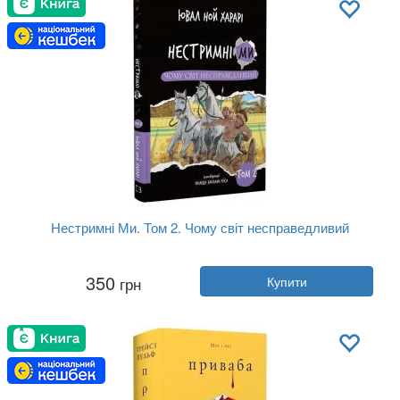
Нестримні Ми. Том 2. Чому світ несправедливий
Автор:
Юваль Ной Харарі
350
грн
Купити
Рік:
2025
Видавництво:
BookChef
Обкладинка:
тверда
Мова:
Українська