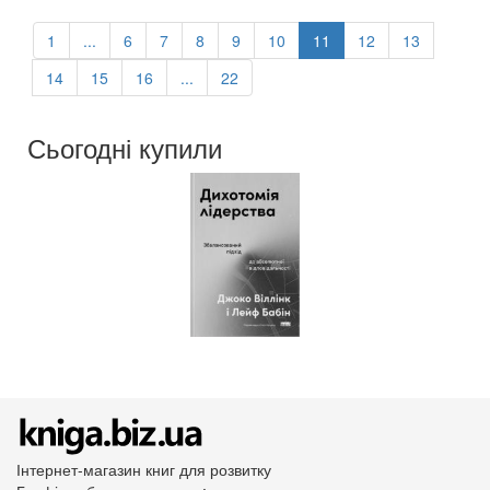
Обкладинка:
тверда
Мова:
Українська
1
...
6
7
8
9
10
11
12
13
14
15
16
...
22
Сьогодні купили
Інтернет-магазин книг для розвитку