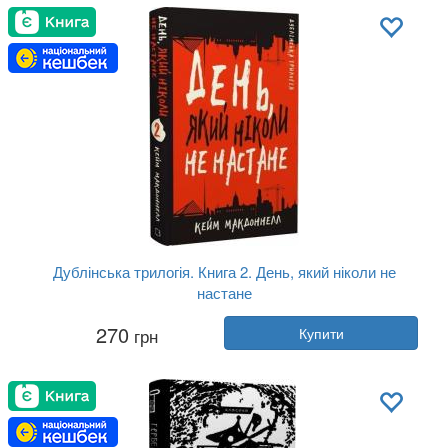
Мова:
Українська
Дублінська трилогія. Книга 2. День, який ніколи не
настане
Автор:
Кейм МакДоннелл
270
грн
Купити
Рік:
2023
Видавництво:
BookChef
Обкладинка:
тверда
Мова:
Українська