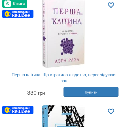
Мова:
Українська
Перша клітина. Що втратило людство, переслідуючи
рак
Автор:
Азра Раза
330
грн
Купити
Рік:
2023
Видавництво:
BookChef
Обкладинка:
тверда
Мова:
Українська