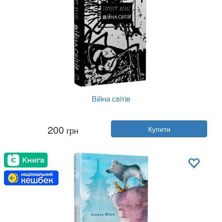
Війна світів
Автор:
Герберт Веллс
200
грн
Купити
Рік:
2023
Видавництво:
BookChef
Обкладинка:
тверда
Мова:
Українська