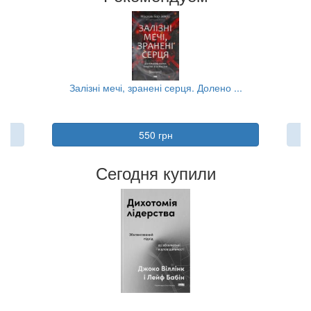
...
Залізні мечі, зранені серця. Долено ...
550 грн
Сегодня купили