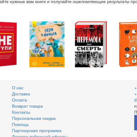
ывайте нужные вам книги и получайте ошеломляющие р
езультаты пр
О нас
+
Доставка
+
Оплата
d
Возврат товара
п
Контакты
П
Персональная скидка
Помощь
Партнерская программа
Договор публичной оферты