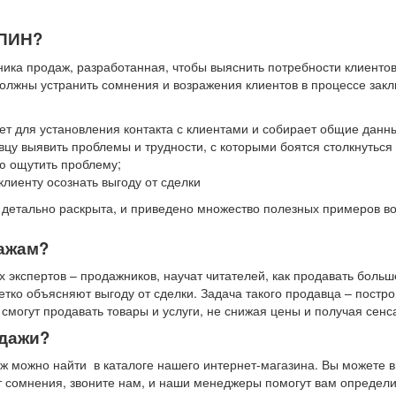
СПИН?
ика продаж, разработанная, чтобы выяснить потребности клиентов
олжны устранить сомнения и возражения клиентов в процессе закл
т для установления контакта с клиентами и собирает общие данн
у выявить проблемы и трудности, с которыми боятся столкнуться 
 ощутить проблему;
иенту осознать выгоду от сделки
в детально раскрыта, и приведено множество полезных примеров в
дажам?
экспертов – продажников, научат читателей, как продавать больш
етко объясняют выгоду от сделки. Задача такого продавца – постр
могут продавать товары и услуги, не снижая цены и получая сенс
одажи?
ж можно найти в каталоге нашего интернет-магазина. Вы можете в
ют сомнения, звоните нам, и наши менеджеры помогут вам определ