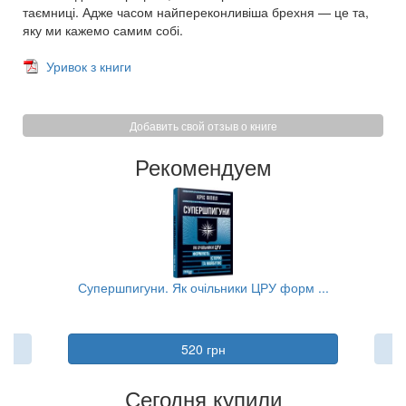
таємниці. Адже часом найпереконливіша брехня — це та,
яку ми кажемо самим собі.
Уривок з книги
Добавить свой отзыв о книге
Рекомендуем
..
Супершпигуни. Як очільники ЦРУ форм ...
В
520 грн
Сегодня купили