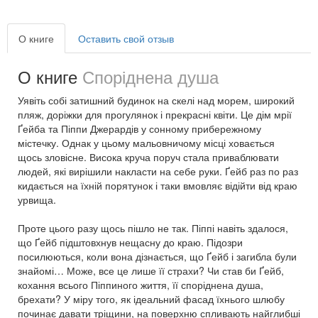
О книге
Оставить свой отзыв
О книге
Споріднена душа
Уявіть собі затишний будинок на скелі над морем, широкий
пляж, доріжки для прогулянок і прекрасні квіти. Це дім мрії
Ґейба та Піппи Джерардів у сонному прибережному
містечку. Однак у цьому мальовничому місці ховається
щось зловісне. Висока круча поруч стала приваблювати
людей, які вирішили накласти на себе руки. Ґейб раз по раз
кидається на їхній порятунок і таки вмовляє відійти від краю
урвища.
Проте цього разу щось пішло не так. Піппі навіть здалося,
що Ґейб підштовхнув нещасну до краю. Підозри
посилюються, коли вона дізнається, що Ґейб і загибла були
знайомі… Може, все це лише її страхи? Чи став би Ґейб,
кохання всього Піппиного життя, її споріднена душа,
брехати? У міру того, як ідеальний фасад їхнього шлюбу
починає давати тріщини, на поверхню спливають найглибші