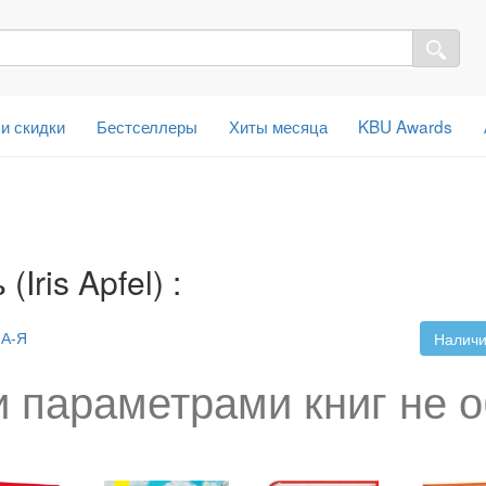
 и скидки
Бестселлеры
Хиты месяца
KBU Awards
ris Apfel) :
А-Я
Наличи
 параметрами книг не 