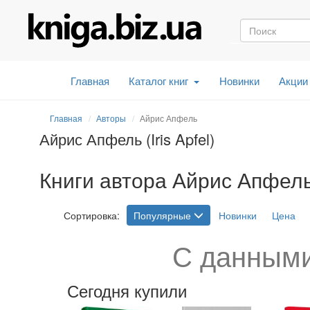
Главная
Каталог книг
Новинки
Акции
Главная
Авторы
Айрис Апфель
Айрис Апфель (Iris Apfel)
Книги автора Айрис Апфель (I
Сортировка:
Популярные
Новинки
Цена
С данными
Сегодня купили