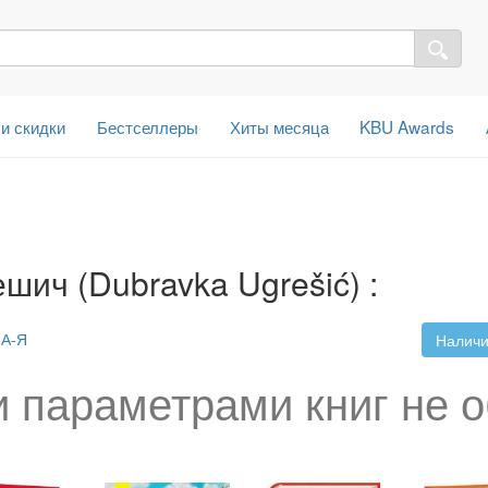
 и скидки
Бестселлеры
Хиты месяца
KBU Awards
шич (Dubravka Ugrešić) :
А-Я
Наличи
 параметрами книг не 