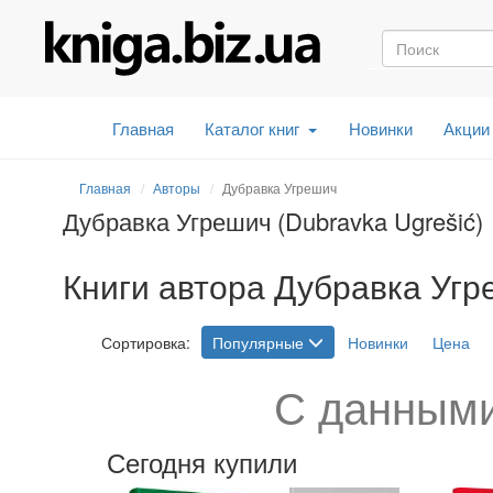
Главная
Каталог книг
Новинки
Акции
Главная
Авторы
Дубравка Угрешич
Дубравка Угрешич (Dubravka Ugrešić)
Книги автора Дубравка Угре
Сортировка:
Популярные
Новинки
Цена
С данными
Сегодня купили