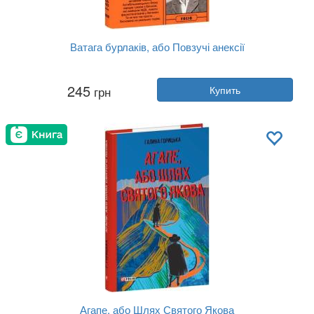
Ватага бурлаків, або Повзучі анексії
Автор:
Галина Горицкая
245
грн
Купить
Год:
2024
Издательство:
Фолио
Обложка:
твердая
Язык:
Украинский
Агапе, або Шлях Святого Якова