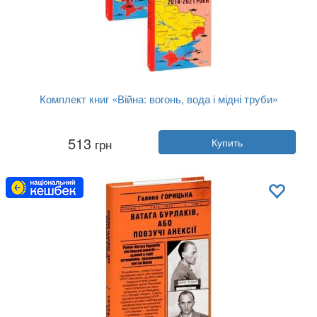
Комплект книг «Війна: вогонь, вода і мідні труби»
Автор:
Галина Горицкая
513
грн
Купить
Год:
2023
Издательство:
Фолио
Обложка:
мягкая
Язык:
Украинский