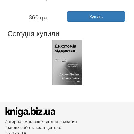
Автор:
Галина Горицкая
360
грн
Купить
Год:
2025
Издательство:
Фолио
Обложка:
твердая
Сегодня купили
Язык:
Украинский
Интернет-магазин книг для развития
График работы колл-центра:
Пн-Пт 9-19