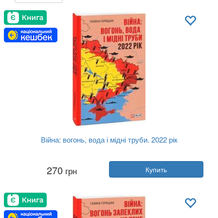
Війна: вогонь, вода і мідні труби. 2022 рік
Автор:
Галина Горицкая
270
грн
Купить
Год:
2023
Издательство:
Фолио
Обложка:
мягкая
Язык:
Украинский