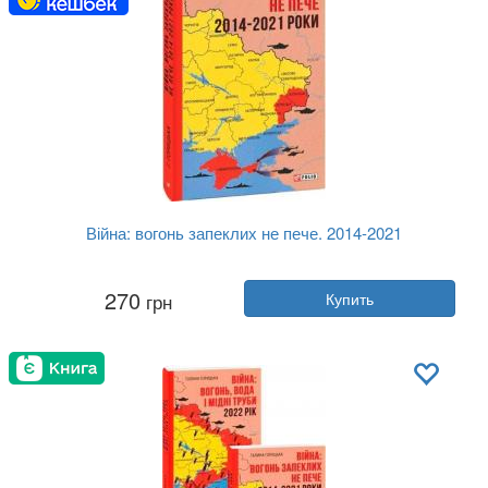
Війна: вогонь запеклих не пече. 2014-2021
Автор:
Галина Горицкая
270
грн
Купить
Год:
2023
Издательство:
Фолио
Обложка:
мягкая
Язык:
Украинский