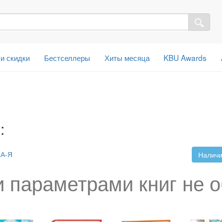
 и скидки
Бестселлеры
Хиты месяца
KBU Awards
:
А-Я
Наличи
 параметрами книг не 