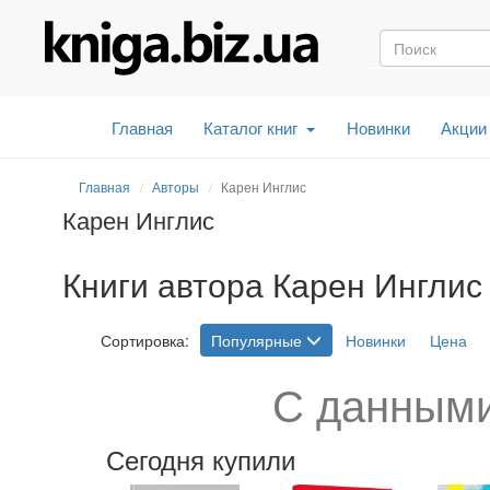
Главная
Каталог книг
Новинки
Акции
Главная
Авторы
Карен Инглис
Карен Инглис
Книги автора Карен Инглис 
Сортировка:
Популярные
Новинки
Цена
С данными
Сегодня купили