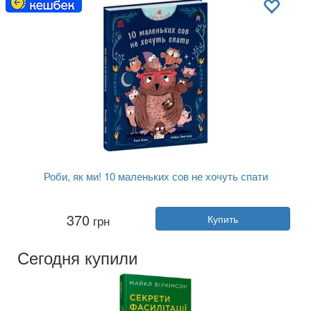
Роби, як ми! 10 маленьких сов не хочуть спати
Автор:
Катя Алвес
370
грн
Купить
Год:
2024
Издательство:
Ранок
Обложка:
твердая
Сегодня купили
Язык:
Украинский