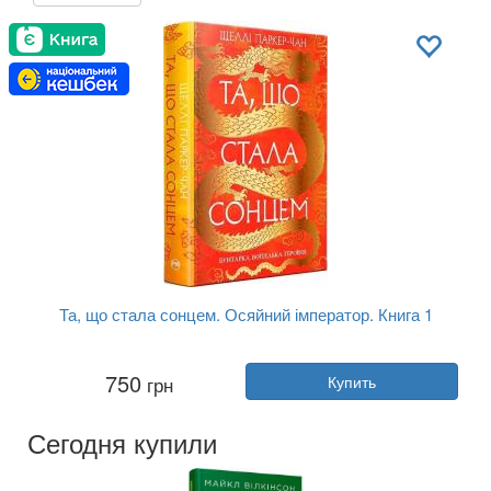
Та, що стала сонцем. Осяйний імператор. Книга 1
Автор:
Шелли Паркер-Чан
750
грн
Купить
Год:
2025
Издательство:
РМ
Обложка:
мягкая
Сегодня купили
Язык:
Украинский