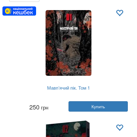
Мавп’ячий пік. Том 1
Автор:
Шинасака Коджи
250
грн
Купить
Год:
2025
Издательство:
VARVAR publishing
Обложка:
мягкая
Язык:
Украинский