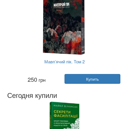
Мавп’ячий пік. Том 2
Автор:
Шинасака Коджи
250
грн
Купить
Год:
2025
Издательство:
VARVAR publishing
Обложка:
мягкая
Сегодня купили
Язык:
Украинский