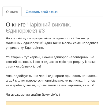
О книге
Оставить свой отзыв
О книге
Чарівний виклик.
Єдиноріжжя #3
Чи є у світі щось прекрасніше за єдинорога? Так — це
маленький єдинорожик! Один такий малюк саме народився
у прихистку Єдиноріжжя.
Усі тварини тут чарівні, і кожен єдинорог неповторний, не
схожий на інших, і все ж однаково мріє про родину із таких
самих особливих істот!
Але, подейкують, що чорні єдинороги приносять нещастя…
а цей малюк народився чорнісіньким, як вуглинка! І тепер
нам треба довести, що він такий самий чарівний, як інші!
Чи зможемо ми знайти йому сімʼю?