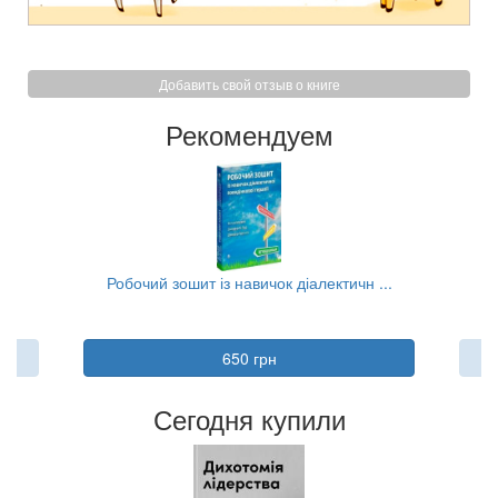
Добавить свой отзыв о книге
Рекомендуем
.
Робочий зошит із навичок діалектичн ...
Ко
650 грн
Сегодня купили