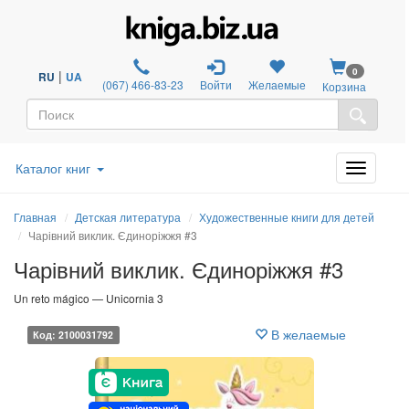
0
|
RU
UA
(067) 466-83-23
Войти
Желаемые
Корзина
Каталог книг
Главная
Детская литература
Художественные книги для детей
Чарівний виклик. Єдиноріжжя #3
Чарівний виклик. Єдиноріжжя #3
Un reto mágico — Unicornia 3
В желаемые
Код: 2100031792