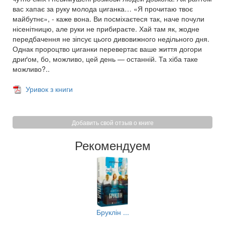
вас хапає за руку молода циганка… «Я прочитаю твоє
майбутнє», - каже вона. Ви посміхаєтеся так, наче почули
нісенітницю, але руки не прибираєте. Хай там як, жодне
передбачення не зіпсує цього дивовижного недільного дня.
Однак пророцтво циганки перевертає ваше життя догори
дриґом, бо, можливо, цей день — останній. Та хіба таке
можливо?..
Уривок з книги
Добавить свой отзыв о книге
Рекомендуем
..
Бруклін ...