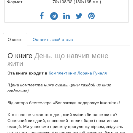
Формат
70х108/32 (130х165 мм.)
О книге
Оставить свой отзыв
О книге
День, що навчив мене
жити
Эта книга входит в
Комплект книг Лорана Гунеля
(Цена комплекта ниже суммы цены каждой из книг
отдельно)
Від автора бестселера «Бог завжди подорожує інкогніто»!
Хто з нас не чекав того дня, який змінив би наше життя?
Сонячний вихідний, сповнений теплих барв і позитивних
емоцій. Ми уявляємо приємну прогулянку пірсом, звідусіль
чутно сміх і невимушені розмови людей довкола. Аж раптом