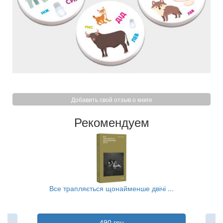
Добавить свой отзыв о книге
Рекомендуем
..
Все трапляється щонайменше двічі ...
К
490 грн