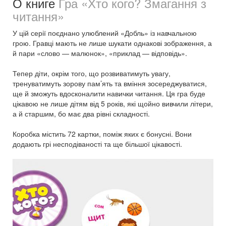
О книге
Гра «Хто кого? Змагання з
читання»
У цій серії поєднано улюблений «Добль» із навчальною
грою. Гравці мають не лише шукати однакові зображення, а
й пари «слово — малюнок», «приклад — відповідь».
Тепер діти, окрім того, що розвиватимуть увагу,
тренуватимуть зорову пам’ять та вміння зосереджуватися,
ще й зможуть вдосконалити навички читання. Ця гра буде
цікавою не лише дітям від 5 років, які щойно вивчили літери,
а й старшим, бо має два рівні складності.
Коробка містить 72 картки, поміж яких є бонусні. Вони
додають грі несподіваності та ще більшої цікавості.