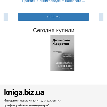
..
Практична енциклопедія фінансового ...
Та
1399 грн
Сегодня купили
Интернет-магазин книг для развития
График работы колл-центра: