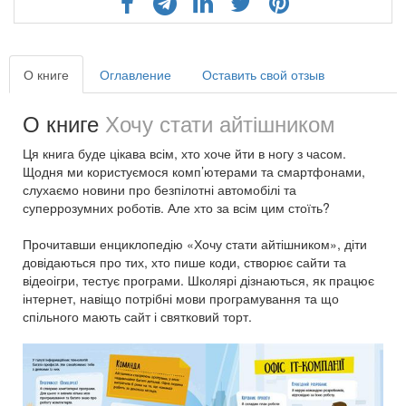
О книге
Оглавление
Оставить свой отзыв
О книге
Хочу стати айтішником
Ця книга буде цікава всім, хто хоче йти в ногу з часом.
Щодня ми користуємося комп’ютерами та смартфонами,
слухаємо новини про безпілотні автомобілі та
суперрозумних роботів. Але хто за всім цим стоїть?
Прочитавши енциклопедію «Хочу стати айтішником», діти
довідаються про тих, хто пише коди, створює сайти та
відеоігри, тестує програми. Школярі дізнаються, як працює
інтернет, навіщо потрібні мови програмування та що
спільного мають сайт і святковий торт.