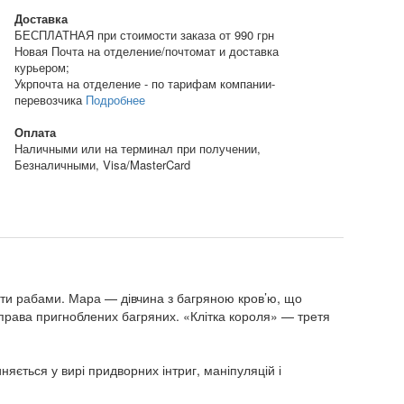
Доставка
БЕСПЛАТНАЯ при стоимости заказа от 990 грн
Новая Почта на отделение/почтомат и доставка
курьером;
Укрпочта на отделение - по тарифам компании-
перевозчика
Подробнее
Оплата
Наличными или на терминал при получении,
Безналичными, Visa/MasterCard
бути рабами. Мара — дівчина з багряною кров’ю, що
 права пригноблених багряних. «Клітка короля» — третя
яється у вирі придворних інтриг, маніпуляцій і