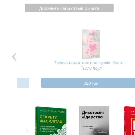
Добавить свой отзыв о книге
Тисяча пам’ятних поцілунків. Книга ...
Тилли Коул
320 грн