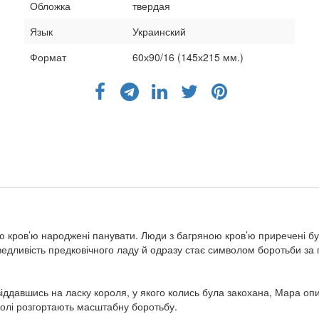
Обложка
твердая
Язык
Украинский
Формат
60х90/16 (145х215 мм.)
бною кров’ю народжені панувати. Люди з багряною кров’ю приречені 
ведливість предковічного ладу й одразу стає символом боротьби за
віддавшись на ласку короля, у якого колись була закохана, Мара опин
 волі розгортають масштабну боротьбу.