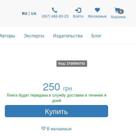
0
|
RU
UA
(067) 466-83-23
Войти
Желаемые
Корзина
Авторы
Эксперты
Издательства
Блог
Код: 2100004742
250
грн
Книга будет передана в службу доставки в течении 4
дней
Купить
В желаемые