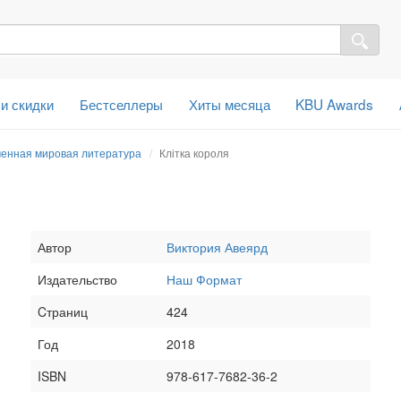
 и скидки
Бестселлеры
Хиты месяца
KBU Awards
енная мировая литература
Клітка короля
Автор
Виктория Авеярд
Издательство
Наш Формат
Cтраниц
424
Год
2018
ISBN
978-617-7682-36-2