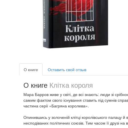
О книге
Оставить свой отзыв
О книге
Клітка короля
Мара Барров живе у світі, де всі знають: люди зі срі
самим фактом свого існування ставить під сумнів спра
частина серії «Багряна королева».
Опинившись у золоченій клітці королівського палацу й 
несподіваних політичних союзів. Тим часом її друзі на