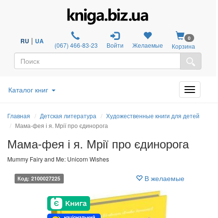
0
|
RU
UA
(067) 466-83-23
Войти
Желаемые
Корзина
Каталог книг
Главная
Детская литература
Художественные книги для детей
Мама-фея і я. Мрії про єдинорога
Мама-фея і я. Мрії про єдинорога
Mummy Fairy and Me: Unicorn Wishes
В желаемые
Код: 2100027225