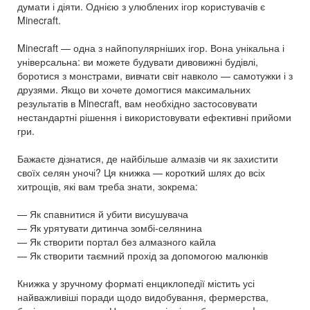
думати і діяти. Однією з улюблених ігор користувачів є
Minecraft.
Minecraft — одна з найпопулярніших ігор. Вона унікальна і
універсальна: ви можете будувати дивовижні будівлі,
боротися з монстрами, вивчати світ навколо — самотужки і з
друзями. Якщо ви хочете домогтися максимальних
результатів в Minecraft, вам необхідно застосовувати
нестандартні рішення і використовувати ефективні прийоми
гри.
Бажаєте дізнатися, де найбільше алмазів чи як захистити
своїх селян уночі? Ця книжка — короткий шлях до всіх
хитрощів, які вам треба знати, зокрема:
— Як спавнитися й убити висушувача
— Як урятувати дитинча зомбі-селянина
— Як створити портал без алмазного кайла
— Як створити таємний прохід за допомогою малюнків
Книжка у зручному форматі енциклопедії містить усі
найважливіші поради щодо видобування, фермерства,