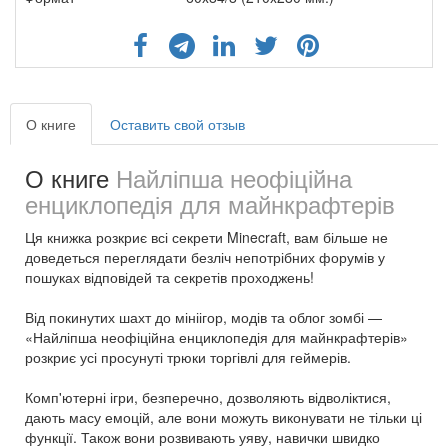
О книге
Оставить свой отзыв
О книге
Найліпша неофіційна
енциклопедія для майнкрафтерів
Ця книжка розкриє всі секрети Minecraft, вам більше не
доведеться переглядати безліч непотрібних форумів у
пошуках відповідей та секретів проходжень!
Від покинутих шахт до мініігор, модів та облог зомбі —
«Найліпша неофіційна енциклопедія для майнкрафтерів»
розкриє усі просунуті трюки торгівлі для геймерів.
Комп'ютерні ігри, безперечно, дозволяють відволіктися,
дають масу емоцій, але вони можуть виконувати не тільки ці
функції. Також вони розвивають уяву, навички швидко