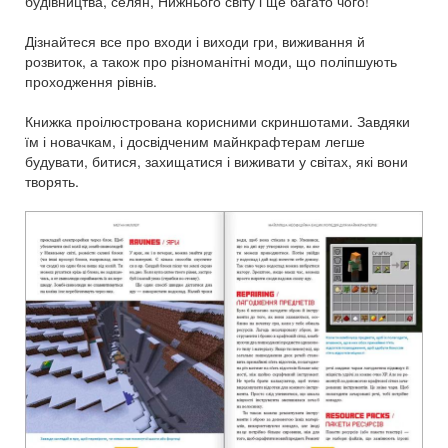
будівництва, селян, Нижнього світу і ще багато чого!
Дізнайтеся все про входи і виходи гри, виживання й
розвиток, а також про різноманітні моди, що поліпшують
проходження рівнів.
Книжка проілюстрована корисними скриншотами. Завдяки
їм і новачкам, і досвідченим майнкрафтерам легше
будувати, битися, захищатися і виживати у світах, які вони
творять.