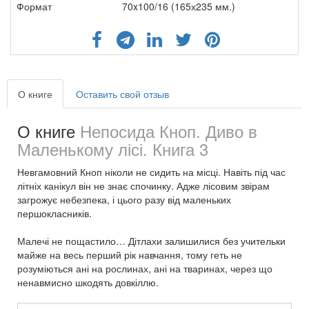
Формат
70x100/16 (165х235 мм.)
О книге
Оставить свой отзыв
О книге
Непосида Кноп. Диво в
Маленькому лісі. Книга 3
Невгамовний Кноп ніколи не сидить на місці. Навіть під час
літніх канікул він не знає спочинку. Адже лісовим звірам
загрожує небезпека, і цього разу від маленьких
першокласників.
Малечі не пощастило… Дітлахи залишилися без учительки
майже на весь перший рік навчання, тому геть не
розуміються ані на рослинах, ані на тваринах, через що
ненавмисно шкодять довкіллю.