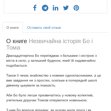
О книге
Оставить свой отзыв
О книге
Незвичайна історія Бо і
Тома
Дванадцятирічна Бо переїжджає з батьками і сестрою з
міста в село, у затишний будинок, який їй надзвичайно
подобається.
Також її чекає знайомство з новими однокласниками, а це
вже завдання не з простих, оскільки в попередній школі
дівчинку цькували за інакшість.
Аби Бо було легше призвичаїтись у новому колективі,
учителька доручає Томові опікуватися новенькою.
З ним Бо вперше відчуває, як чудово мати друга і як