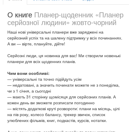
О книге
Планер-щоденник «Планер
серйозної людини» жовто-чорний
Наші нові універсальні планери вже заряджені на
серйозний успіх та на шалену підтримку у всіх починаннях.
А ви — вірте, плануйте, дійте!
Серйозні люди, ця новинка для вас! Ми створили новенькі
планери для всіх щоденних планів.
Чим вони особливі:
— універсальні та точно підійдуть усім
— недатовані, а значить починати можете не з понеділка,
чи з 1 січня, а сьогодні
— мають 31 сторінку щомісяця для серйозних планів. А
кожен день ви зможете розписати погодинно
— містять додаткові круті розвороти: плани на місяць, цілі
на пів року, колесо балансу, трекер звичок, список
улюблених фільмів, книг, подкастів, курсів, нотатки.
А ще, вони мають серйозний дизайн та повну готовність