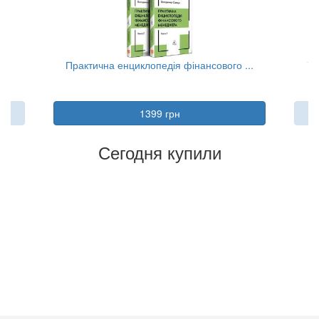
..
Практична енциклопедія фінансового ...
Та
1399 грн
Сегодня купили