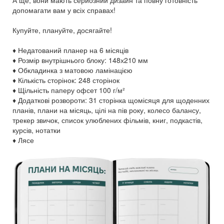
допомагати вам у всіх справах!
Купуйте, плануйте, досягайте!
♦ Недатований планер на 6 місяців
♦ Розмір внутрішнього блоку: 148х210 мм
♦ Обкладинка з матовою ламінацією
♦ Кількість сторінок: 248 сторінок
♦ Щільність паперу офсет 100 г/м²
♦ Додаткові розвороти: 31 сторінка щомісяця для щоденних
планів, плани на місяць, цілі на пів року, колесо балансу,
трекер звичок, список улюблених фільмів, книг, подкастів,
курсів, нотатки
♦ Лясе