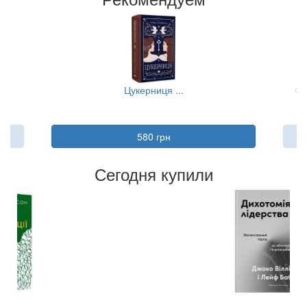
..
Цукерниця ...
Ст
580 грн
Сегодня купили