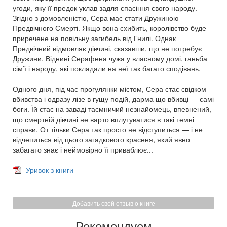
угоди, яку її предок уклав задля спасіння свого народу.
Згідно з домовленістю, Сера має стати Дружиною
Предвічного Смерті. Якщо вона схибить, королівство буде
приречене на повільну загибель від Гнилі. Однак
Предвічний відмовляє дівчині, сказавши, що не потребує
Дружини. Віднині Серафена чужа у власному домі, ганьба
сім’ї і народу, які покладали на неї так багато сподівань.
Одного дня, під час прогулянки містом, Сера стає свідком
вбивства і одразу лізе в гущу подій, дарма що вбивці — самі
боги. Їй стає на заваді таємничий незнайомець, впевнений,
що смертній дівчині не варто вплутуватися в такі темні
справи. От тільки Сера так просто не відступиться — і не
відчепиться від цього загадкового красеня, який явно
забагато знає і неймовірно її приваблює...
Уривок з книги
Добавить свой отзыв о книге
Рекомендуем