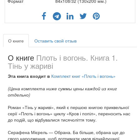
Формат
84х108/32 (130х200 мм.)
О книге
Оставить свой отзыв
О книге
Плоть і вогонь. Книга 1.
Тінь у жариві
Эта книга входит в
Комплект книг «Плоть і вогонь»
(Цена комплекта ниже суммы цены каждой из книг
отдельно)
Роман «Тінь у жариві», який є першою книгою приквельної
серії «Плоть і вогонь» циклу «Кров і попіл», переносить нас
до подій, що відбувалися тисячоліття тому.
Серафена Мієрель — Обрана. Ба більше, обрана ще до
свого народження, щоб дотримати умов відчайдушної