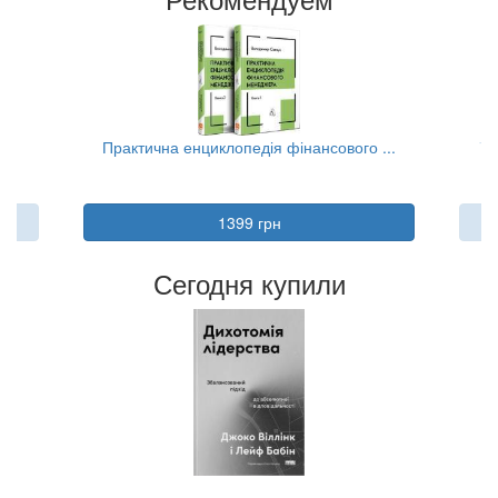
..
Практична енциклопедія фінансового ...
Та
1399 грн
Сегодня купили