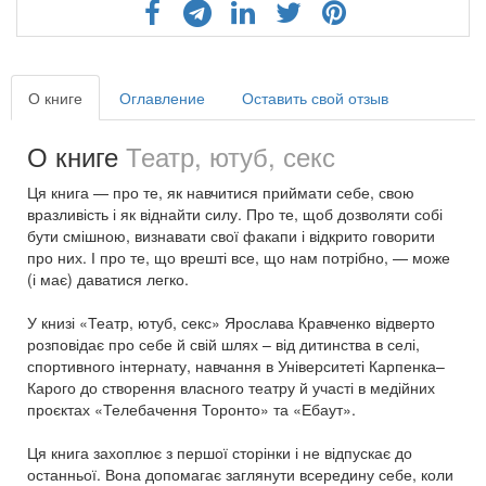
О книге
Оглавление
Оставить свой отзыв
О книге
Театр, ютуб, секс
Ця книга — про те, як навчитися приймати себе, свою
вразливість і як віднайти силу. Про те, щоб дозволяти собі
бути смішною, визнавати свої факапи і відкрито говорити
про них. І про те, що врешті все, що нам потрібно, — може
(і має) даватися легко.
У книзі «Театр, ютуб, секс» Ярослава Кравченко відверто
розповідає про себе й свій шлях – від дитинства в селі,
спортивного інтернату, навчання в Університеті Карпенка–
Карого до створення власного театру й участі в медійних
проєктах «Телебачення Торонто» та «Ебаут».
Ця книга захоплює з першої сторінки і не відпускає до
останньої. Вона допомагає заглянути всередину себе, коли