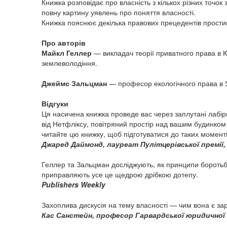
Книжка розповідає про власність з кількох різних точок 
повну картину уявлень про поняття власності.
Книжка пояснює декілька правових прецедентів прости
Про авторів
Майкл Геллер
— викладач теорії приватного права в Ю
землеволодіння.
Джеймс Зальцман
— професор екологічного права в У
Відгуки
Ця насичена книжка проведе вас через заплутані лабір
від Нетфліксу, повітряний простір над вашим будинком 
читайте цю книжку, щоб підготуватися до таких моменті
Джаред Даймонд, лауреат Пулітцерівської премії, 
Геллер та Зальцман досліджують, як принципи боротьб
приправляють усе це щедрою дрібкою дотепу.
Publishers Weekly
Захоплива дискусія на тему власності — чим вона є зара
Кас Санстейн, професор Гарвардської юридичної