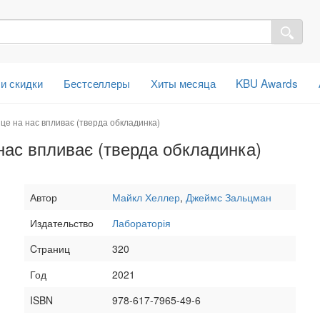
 и скидки
Бестселлеры
Хиты месяца
KBU Awards
 це на нас впливає (тверда обкладинка)
нас впливає (тверда обкладинка)
Автор
Майкл Хеллер
,
Джеймс Зальцман
Издательство
Лабораторія
Cтраниц
320
Год
2021
ISBN
978-617-7965-49-6