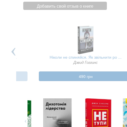
Добавить свой отзыв о книге
я нашо ...
Ніколи не спиняйся. Як звільнити ро ...
бех
Дэвид Гоггинс
490 грн