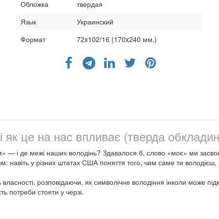
Обложка
твердая
Язык
Украинский
Формат
72x102/16 (170x240 мм.)
 як це на нас впливає (тверда обкладин
» — і де межі наших володінь? Здавалося б, слово «моє» ми засвою
им: навіть у різних штатах США поняття того, чим саме ти володієш,
 власності, розповідаючи, як символічне володіння інколи може під
ть потреби стояти у черзі.