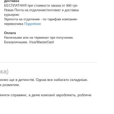
Доставка
БЕСПЛАТНАЯ при стоимости заказа от 990 грн
Новая Почта на отделение/почтомат и доставка
курьером;
Укрпочта на отделение - по тарифам компании-
перевозчика
Подробнее
Оплата
Наличными или на терминал при получении,
Безналичными, Visa/MasterCard
ка)
ємо ще в дитинстві. Однак все набагато складніше.
 є розмитим.
міняти справжнє, а деякі компанії заробляють, роблячи