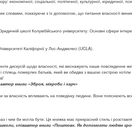
зору: економічної, соціальної, політичної, культурної, юридичної, пс
ми словами, показуючи з їх допомогою, що питання власності вин
ридичній школі Колумбійського університету. Основні сфери інтерес
ніверситеті Каліфорнії у Лос-Анджелесі (UCLA).
инти дискусій щодо власності, які виснажують наше повсякденне ж
і стілець померлих батьків, який ви обидва з вашою сестрою хотіли 
в!
автор книги «Зброя, мікроби і харч»
и за власність впливають на поведінку людини. Вони пояснюють все
з і чим би могла бути. Ця книжка має прекрасний стиль і розставляє
 школи, співавтор книги «Поштовх. Як допомогти людям зр