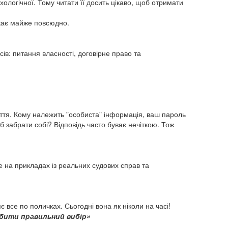
ихологічної. Тому читати її досить цікаво, щоб отримати
икає майже повсюдно.
ів: питання власності, договірне право та
иття. Кому належить "особиста" інформація, ваш пароль
б забрати собі? Відповідь часто буває нечіткою. Тож
 на прикладах із реальних судових справ та
 все по поличках. Сьогодні вона як ніколи на часі!
обити правильний вибір»