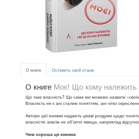
О книге
Оставить свой отзыв
О книге
Моє! Що кому належить і
Що таке власність? Що саме ми можемо назвати «своїм
Власність не є ані сталим поняттям, ані чітко окреслен
Автори цієї книжки надають цікаві роздуми щодо понять
власністю зовсім не об’єктні явища, наприклад відсутніс
Чим хороша ця книжка