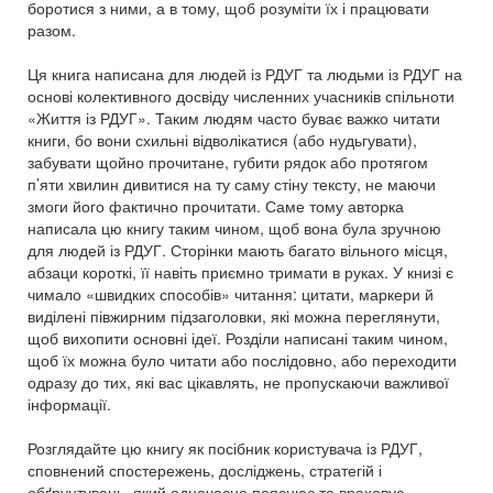
боротися з ними, а в тому, щоб розуміти їх і працювати
разом.
Ця книга написана для людей із РДУГ та людьми із РДУГ на
основі колективного досвіду численних учасників спільноти
«Життя із РДУГ». Таким людям часто буває важко читати
книги, бо вони схильні відволікатися (або нудьгувати),
забувати щойно прочитане, губити рядок або протягом
п’яти хвилин дивитися на ту саму стіну тексту, не маючи
змоги його фактично прочитати. Саме тому авторка
написала цю книгу таким чином, щоб вона була зручною
для людей із РДУГ. Сторінки мають багато вільного місця,
абзаци короткі, її навіть приємно тримати в руках. У книзі є
чимало «швидких способів» читання: цитати, маркери й
виділені півжирним підзаголовки, які можна переглянути,
щоб вихопити основні ідеї. Розділи написані таким чином,
щоб їх можна було читати або послідовно, або переходити
одразу до тих, які вас цікавлять, не пропускаючи важливої
інформації.
Розглядайте цю книгу як посібник користувача із РДУГ,
сповнений спостережень, досліджень, стратегій і
обґрунтувань, який одночасно пояснює та враховує