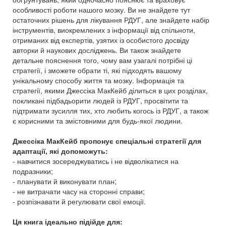
особливості роботи нашого мозку. Ви не знайдете тут
остаточних рішень для лікування РДУГ, але знайдете набір
інструментів, виокремлених з інформації від спільноти,
отриманих від експертів, узятих із особистого досвіду
авторки й наукових досліджень. Ви також знайдете
детальне пояснення того, чому вам узагалі потрібні ці
стратегії, і зможете обрати ті, які підходять вашому
унікальному способу життя та мозку. Інформація та
стратегії, якими Джессіка МакКейб ділиться в цих розділах,
покликані підбадьорити людей із РДУГ, просвітити та
підтримати зусилля тих, хто любить когось із РДУГ, а також
є корисними та змістовними для будь-якої людини.
Джессіка МакКейб пропонує спеціальні стратегії для
адаптації, які допоможуть:
- навчитися зосереджуватись і не відволікатися на
подразники;
- планувати й виконувати план;
- не витрачати часу на сторонні справи;
- розпізнавати й регулювати свої емоції.
Ця книга ідеально підійде для: