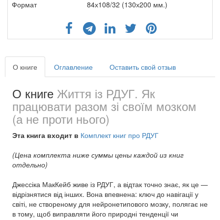
Формат
84х108/32 (130х200 мм.)
О книге
Оглавление
Оставить свой отзыв
О книге
Життя із РДУГ. Як
працювати разом зі своїм мозком
(а не проти нього)
Эта книга входит в
Комплект книг про РДУГ
(Цена комплекта ниже суммы цены каждой из книг
отдельно)
Джессіка МакКейб живе із РДУГ, а відтак точно знає, як це —
відрізнятися від інших. Вона впевнена: ключ до навігації у
світі, не створеному для нейронетипового мозку, полягає не
в тому, щоб виправляти його природні тенденції чи