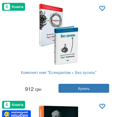
Обложка:
твердая
Язык:
Украинский
Комплект книг "Есенціалізм + Без зусиль"
Автор:
Грег Маккеон
912
грн
Купить
Год:
2022
Издательство:
Наш Формат
Обложка:
твердая
Язык:
Украинский