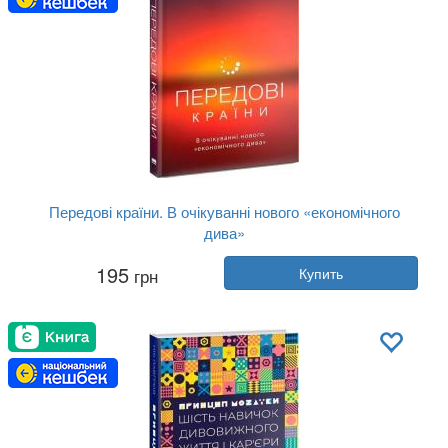
Передові країни. В очікуванні нового «економічного
дива»
Автор:
Ручир Шарма
195
грн
Купить
Год:
2018
Издательство:
Наш Формат
Обложка:
твердая
Язык:
Украинский