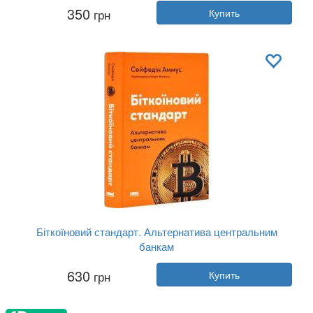
Автор:
Себастиан Юнгер
350
грн
Купить
Год:
2025
Издательство:
Наш Формат
Обложка:
твердая
Язык:
Украинский
Біткоїновий стандарт. Альтернатива центральним
банкам
Автор:
Сейфедин Аммус
630
грн
Купить
Год:
2025
Издательство:
Наш Формат
Обложка:
твердая
Язык:
Украинский