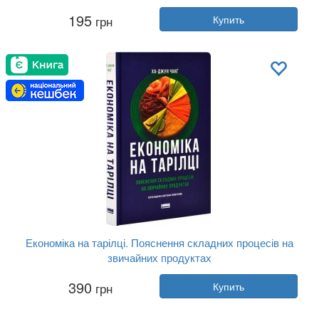
Автор:
Энтони Ианнарино
195
грн
Купить
Год:
2020
Издательство:
Наш Формат
Обложка:
твердая
Язык:
Украинский
Економіка на тарілці. Пояснення складних процесів на
звичайних продуктах
Автор:
Ха-Джун Чанг
390
грн
Купить
Год:
2024
Издательство:
Наш Формат
Обложка:
твердая