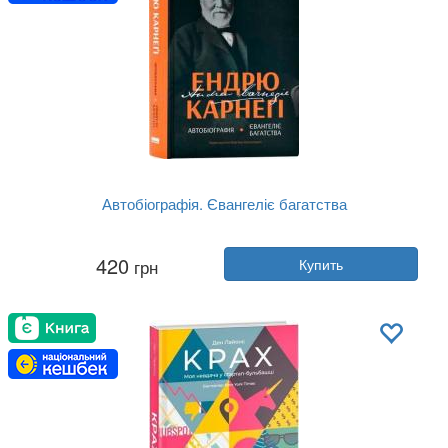
Автобіографія. Євангеліє багатства
Автор:
Эндрю Карнеги
420
грн
Купить
Год:
2023
Издательство:
Наш Формат
Обложка:
твердая
Язык:
Украинский