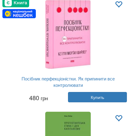
Посібник перфекціоністки. Як припинити все
контролювати
Автор:
Кэтрин Шафлер
480
грн
Купить
Год:
2025
Издательство:
Наш Формат
Обложка:
твердая
Язык:
Украинский