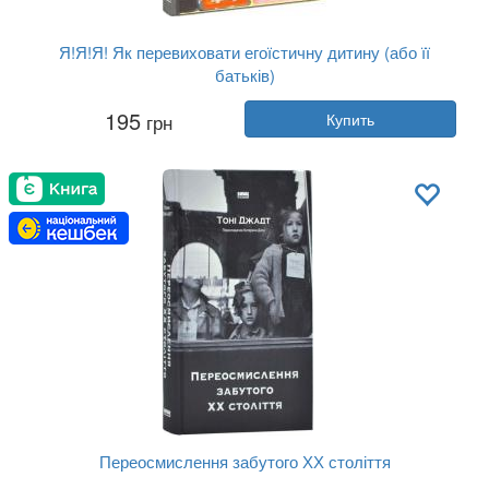
Я!Я!Я! Як перевиховати егоїстичну дитину (або її
батьків)
Автор:
Эми Маккриди
195
грн
Купить
Год:
2018
Издательство:
Наш Формат
Обложка:
твердая
Язык:
Украинский
Переосмислення забутого ХХ століття