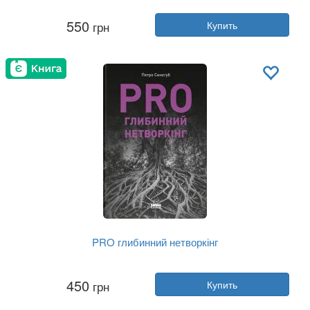
Автор:
Тони Джадт
550
грн
Купить
Год:
2024
Издательство:
Наш Формат
Обложка:
твердая
Язык:
Украинский
PRO глибинний нетворкінг
Автор:
Петр Синегуб
450
грн
Купить
Год:
2025
Издательство:
Наш Формат