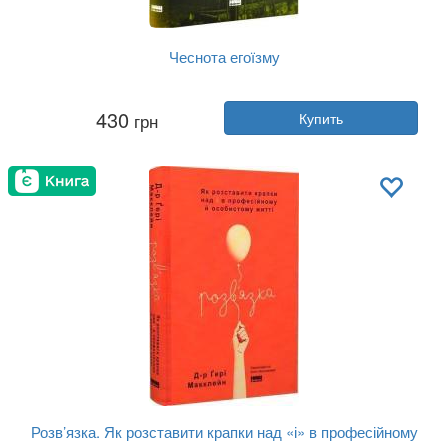
Чеснота егоїзму
Автор:
Айн Рэнд
430
грн
Купить
Год:
2024
Издательство:
Наш Формат
Обложка:
твердая
Язык:
Украинский
Розв’язка. Як розставити крапки над «і» в професійному