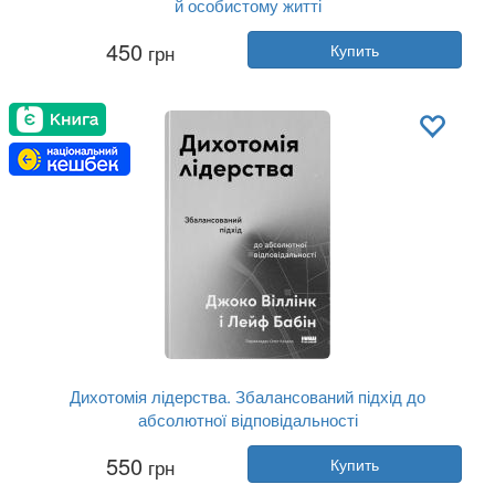
й особистому житті
Автор:
Гэри Макклейн
450
грн
Купить
Год:
2025
Издательство:
Наш Формат
Обложка:
твердая
Язык:
Украинский
Дихотомія лідерства. Збалансований підхід до
абсолютної відповідальності
Автор:
Джоко Виллинк, Лейф Бебин
550
грн
Купить
Год:
2026
Издательство:
Наш Формат