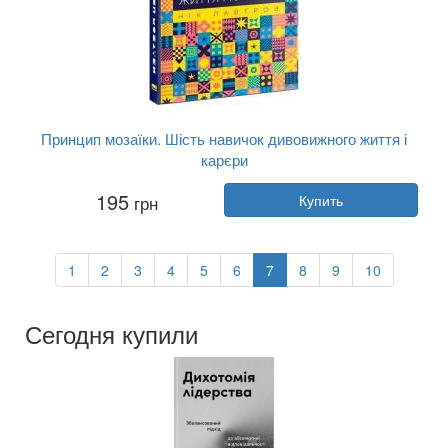
Принцип мозаїки. Шість навичок дивовижного життя і
карєри
Автор:
Ник Лавгров
195
грн
Купить
Год:
2019
Издательство:
Наш Формат
Обложка:
твердая
Язык:
Украинский
1
2
3
4
5
6
7
8
9
10
Сегодня купили