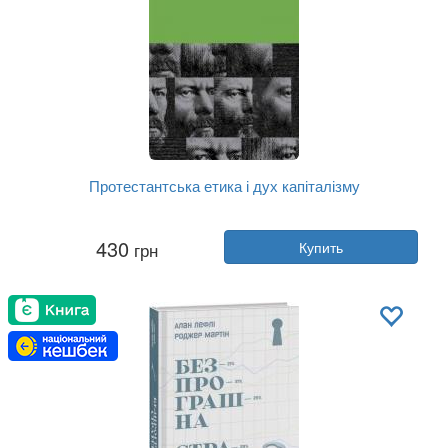
Протестантська етика і дух капіталізму
Автор:
Макс Вебер
430
грн
Купить
Год:
2018
Издательство:
Наш Формат
Обложка:
мягкая
Язык:
Украинский