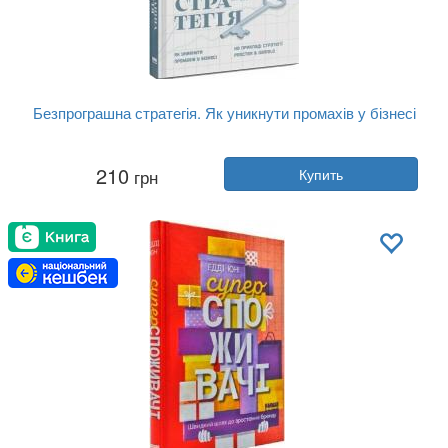
Безпрограшна стратегія. Як уникнути промахів у бізнесі
Автор:
Алан Лафли, Роджер Мартин
210
грн
Купить
Год:
2018
Издательство:
Наш Формат
Обложка:
твердая
Язык:
Украинский