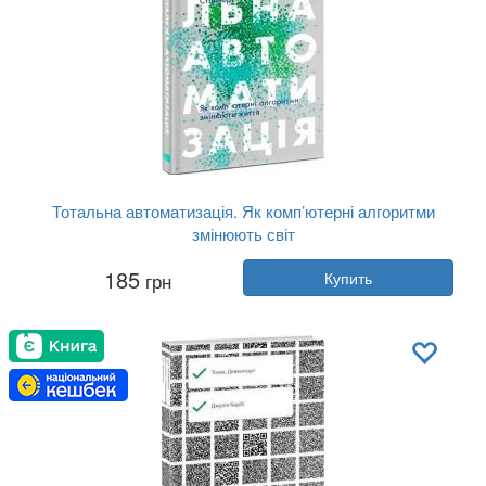
Тотальна автоматизація. Як комп’ютерні алгоритми
змінюють світ
Автор:
Кристофер Стейнер
185
грн
Купить
Год:
2018
Издательство:
Наш Формат
Обложка:
твердая
Язык:
Украинский