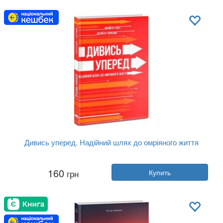
Обложка:
твердая
Язык:
Украинский
Дивись уперед. Надійний шлях до омріяного життя
Автор:
Майкл Хайятт, Дениел Гаркави
160
грн
Купить
Год:
2017
Издательство:
Наш Формат
Обложка:
твердая
Язык:
Украинский