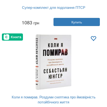
Супер-комплект для подолання ПТСР
Автор:
Себастиан Юнгер, Чарльз Хоу...
1083
грн
Купить
Год:
2024
Издательство:
Наш Формат
Обложка:
твердая
Язык:
Украинский
Коли я помирав. Роздуми скептика про ймовірність
потойбічного життя