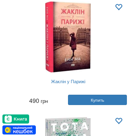
Язык:
Украинский
Жаклін у Парижі
Автор:
Энн Ма
490
грн
Купить
Год:
2025
Издательство:
Наш Формат
Обложка:
твердая
Язык:
Украинский