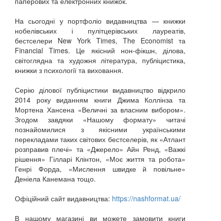
паперових та електронних книжок.
На сьогодні у портфоліо видавництва — книжки
нобелівських і пулітцерівських лауреатів,
бестселери New York Times, The Economist та
Financial Times. Це якісний нон-фікшн, ділова,
світоглядна та художня література, публіцистика,
книжки з психології та виховання.
Серію ділової публіцистики видавництво відкрило
2014 року виданням книги Джима Коллінза та
Мортена Хансена «Величні за власним вибором».
Згодом завдяки «Нашому формату» читачі
познайомилися з якісними українськими
перекладами таких світових бестселерів, як «Атлант
розправив плечі» та «Джерело» Айн Ренд, «Важкі
рішення» Гілларі Клінтон, «Моє життя та робота»
Генрі Форда, «Мислення швидке й повільне»
Деніела Канемана тощо.
Офіційний сайт видавництва:
https://nashformat.ua/
В нашому магазині ви можете замовити книги