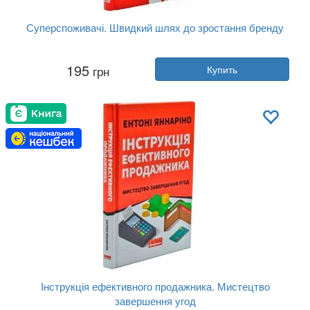
Суперспоживачі. Швидкий шлях до зростання бренду
Автор:
Эдди Юн
195
грн
Купить
Год:
2019
Издательство:
Наш Формат
Обложка:
твердая
Язык:
Украинский
Інструкція ефективного продажника. Мистецтво
завершення угод