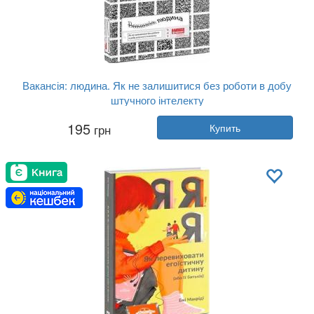
Вакансія: людина. Як не залишитися без роботи в добу
штучного інтелекту
Автор:
Томас Дейвенпорт, Джулия Кирби
195
грн
Купить
Год:
2018
Издательство:
Наш Формат
Обложка:
твердая
Язык:
Украинский