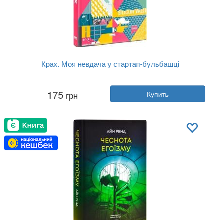
Крах. Моя невдача у стартап-бульбашці
Автор:
Дэниел Лайонс
175
грн
Купить
Год:
2018
Издательство:
Наш Формат
Обложка:
твердая
Язык:
Украинский