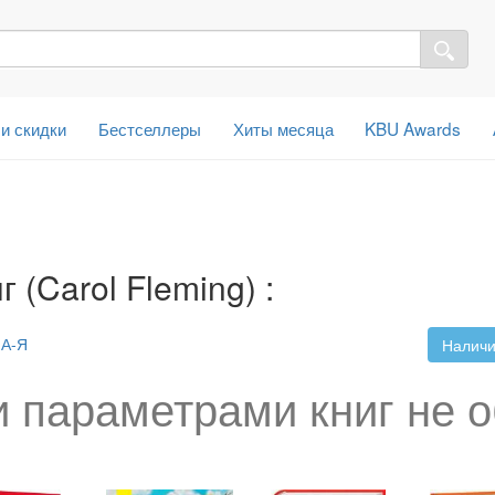
 и скидки
Бестселлеры
Хиты месяца
KBU Awards
 (Carol Fleming) :
А-Я
Наличи
 параметрами книг не 