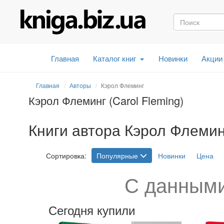
Главная
Каталог книг
Новинки
Акции
Главная
Авторы
Кэрол Флеминг
Кэрол Флеминг (Carol Fleming)
Книги автора Кэрол Флеминг
Сортировка:
Популярные
Новинки
Цена
С данными
Сегодня купили