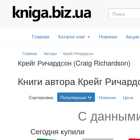
Главная
Каталог книг
Новинки
Акции
Главная
Авторы
Крейг Ричардсон
Крейг Ричардсон (Craig Richardson)
Книги автора Крейг Ричардс
Сортировка:
Популярные
Новинки
Цена
С данными
Сегодня купили