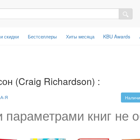
 и скидки
Бестселлеры
Хиты месяца
KBU Awards
он (Craig Richardson) :
А-Я
Наличи
 параметрами книг не 