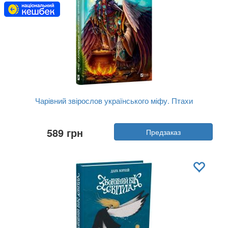
Чарівний звірослов українського міфу. Птахи
Автор:
Дара Корний
589 грн
Предзаказ
Год:
2024
Издательство:
Vivat
Обложка:
твердая
Язык:
Украинский