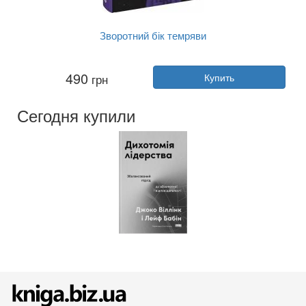
Зворотний бік темряви
Автор:
Дара Корний
490
грн
Купить
Год:
2025
Издательство:
Readberry
Обложка:
твердая
Сегодня купили
Язык:
Украинский