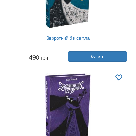
Зворотний бік світла
Автор:
Дара Корний
490
грн
Купить
Год:
2025
Издательство:
Readberry
Обложка:
твердая
Язык:
Украинский