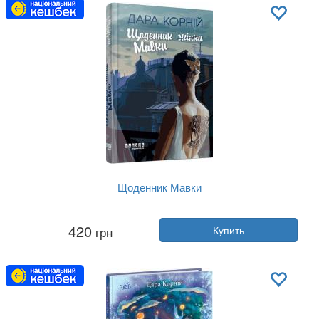
Язык:
Украинский
Щоденник Мавки
Автор:
Дара Корний
420
грн
Купить
Год:
2024
Издательство:
Фабула
Обложка:
твердая
Язык:
Украинский