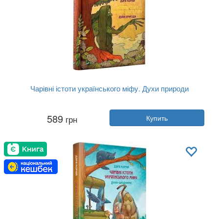
Чарівні істоти українського міфу. Духи природи
Автор:
Дара Корний
589
грн
Купить
Год:
2023
Издательство:
Vivat
Обложка:
твердая
Язык:
Украинский