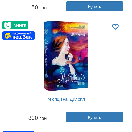
Автор:
Дара Корний
150
грн
Купить
Год:
2020
Издательство:
Апріорі
Обложка:
твердая
Язык:
Украинский
Місяцівна. Дилогія
Автор:
Дара Корний
390
грн
Купить
Год:
2023
Издательство:
Vivat
Обложка:
твердая