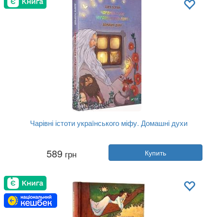
Чарівні істоти українського міфу. Домашні духи
Автор:
Дара Корний
589
грн
Купить
Год:
2019
Издательство:
Vivat
Обложка:
твердая
Язык:
Украинский