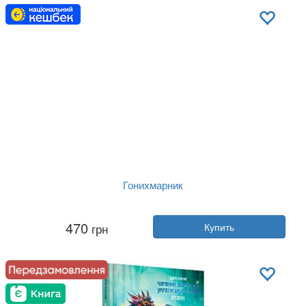
Язык:
Украинский
Гонихмарник
Автор:
Дара Корний
470
грн
Купить
Год:
2024
Издательство:
Readberry
Обложка:
твердая
Язык:
Украинский