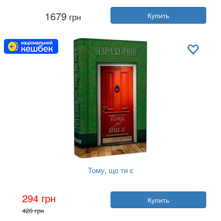
Автор:
Дара Корний
1679
грн
Купить
Год:
2023
Издательство:
Vivat
Обложка:
твердая
Язык:
Украинский
Тому, що ти є
Автор:
Дара Корний
294 грн
Купить
Год:
2024
420 грн
Издательство:
Фабула
Обложка:
твердая