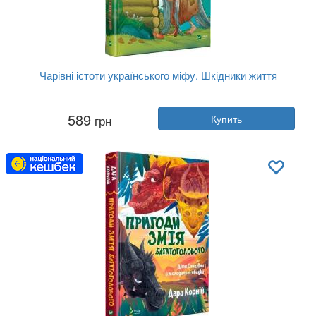
Чарівні істоти українського міфу. Шкідники життя
Автор:
Дара Корний
589
грн
Купить
Год:
2020
Издательство:
Vivat
Обложка:
твердая
Язык:
Украинский