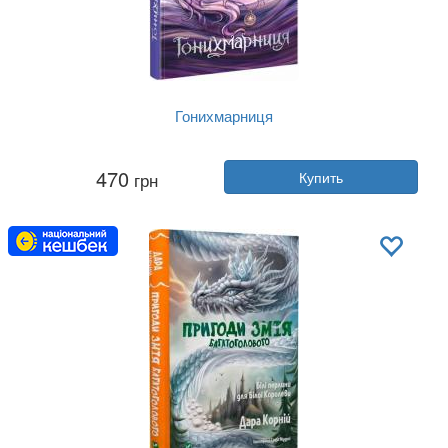
Гонихмарниця
Автор:
Дара Корний
470
грн
Купить
Год:
2024
Издательство:
Readberry
Обложка:
твердая
Язык:
Украинский