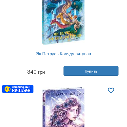
Як Петрусь Коляду рятував
Автор:
Дара Корний
340
грн
Купить
Год:
2022
Издательство:
Ранок
Обложка:
твердая
Язык:
Украинский