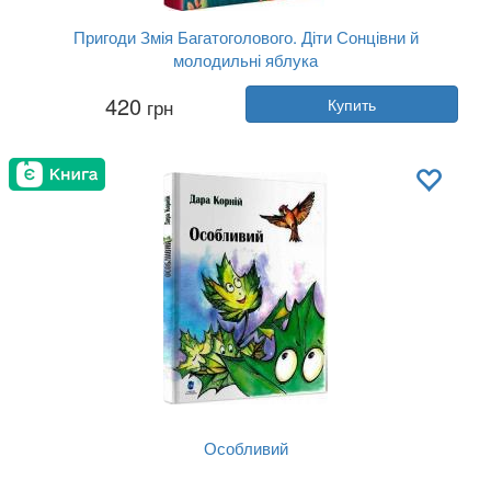
Пригоди Змія Багатоголового. Діти Сонцівни й
молодильні яблука
Автор:
Дара Корний
420
грн
Купить
Год:
2020
Издательство:
Vivat
Обложка:
твердая
Язык:
Украинский
Особливий