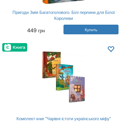
Пригоди Змія Багатоголового. Білі перлини для Білої
Королеви
Автор:
Дара Корний
449
грн
Купить
Год:
2023
Издательство:
Vivat
Обложка:
твердая
Язык:
Украинский
Комплект книг "Чарівні істоти українського міфу"