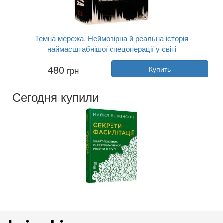
Темна мережа. Неймовірна й реальна історія
наймасштабнішої спецоперації у світі
Автор:
Джозеф Кокс
480
грн
Купить
Год:
2025
Издательство:
BookChef
Обложка:
твердая
Сегодня купили
Язык:
Украинский