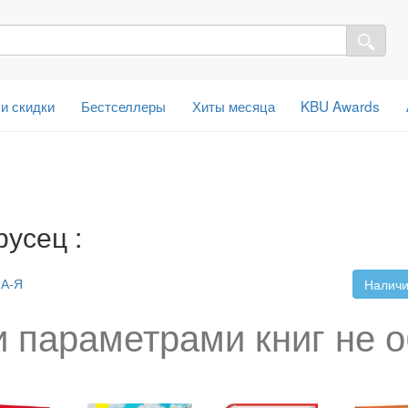
 и скидки
Бестселлеры
Хиты месяца
KBU Awards
усец :
А-Я
Наличи
 параметрами книг не 