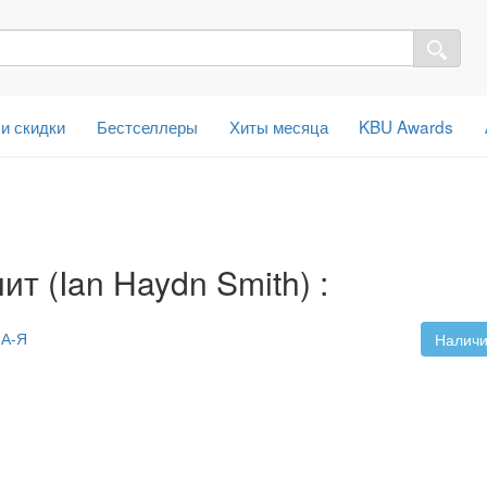
 и скидки
Бестселлеры
Хиты месяца
KBU Awards
т (Ian Haydn Smith) :
А-Я
Наличи