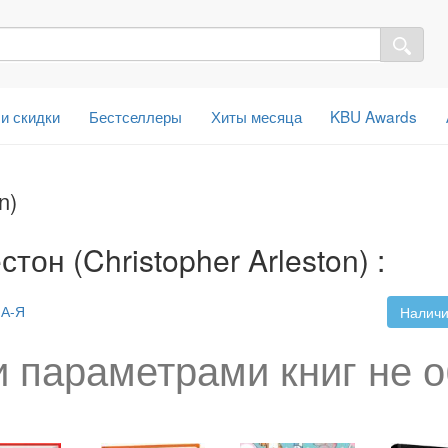
 и скидки
Бестселлеры
Хиты месяца
KBU Awards
n)
он (Christopher Arleston) :
А-Я
Наличи
 параметрами книг не 