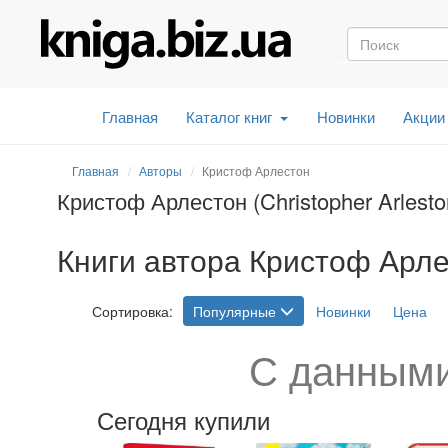
Главная
Каталог книг
Новинки
Акции
Главная
Авторы
Кристоф Арлестон
Кристоф Арлестон (Christopher Arlesto
Книги автора Кристоф Арлест
Сортировка:
Популярные
Новинки
Цена
С данными
Сегодня купили