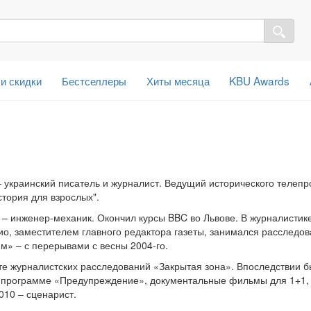
 и скидки
Бестселлеры
Хиты месяца
KBU Awards
 украинский писатель и журналист. Ведущий исторического телепр
стория для взрослых".
– инженер-механик. Окончил курсы BBC во Львове. В журналистике
ио, заместителем главного редактора газеты, занимался расследова
-м» – с перерывами с весны 2004-го.
те журналистских расследований «Закрытая зона». Впоследствии 
 программе «Предупреждение», документальные фильмы для 1+1, 
010 – сценарист.