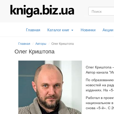
Главная
Каталог книг
Новинки
Акции
Главная
Авторы
Олег Криштопа
Олег Криштопа
Олег Криштопа –
Автор канала "И
По образованию 
новостей на рад
изданиях. На «5
Работал в проек
национальном в
снова «5-й». С 2