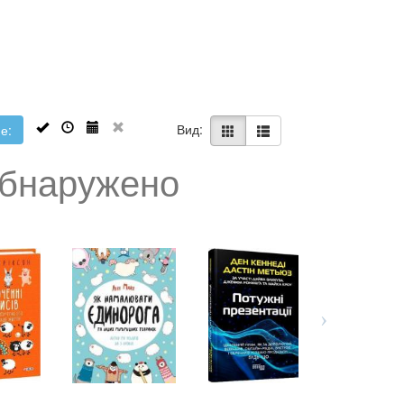
Вид:
е:
обнаружено