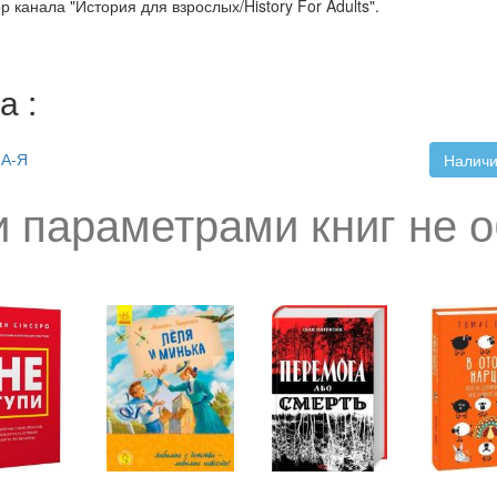
р канала "История для взрослых/History For Adults".
а :
А-Я
Наличи
 параметрами книг не 