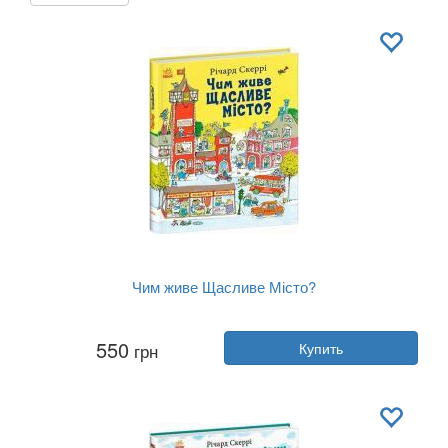
Чим живе Щасливе Місто?
Автор:
Ричард Скерри
550
грн
Купить
Год:
2025
Издательство:
Ранок
Обложка:
твердая
Язык:
Украинский