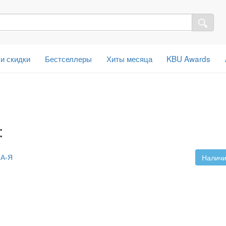
 и скидки
Бестселлеры
Хиты месяца
KBU Awards
:
А-Я
Наличи