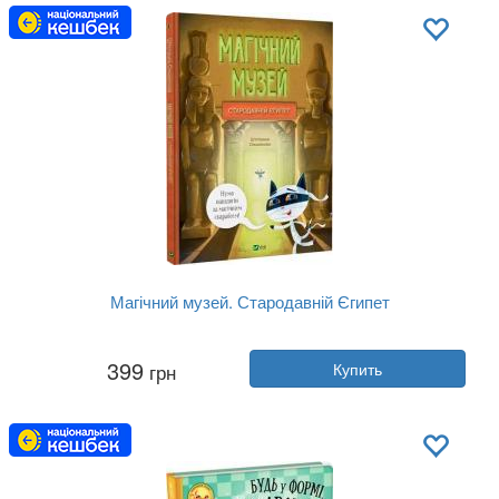
Язык:
Украинский
Магічний музей. Стародавній Єгипет
Автор:
Штепанка Секанинова
399
грн
Купить
Год:
2024
Издательство:
Vivat
Обложка:
твердая
Язык:
Украинский