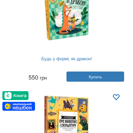
Будь у формі, як дракон!
Автор:
Штепанка Секанинова
550
грн
Купить
Год:
2022
Издательство:
Книголав
Обложка:
твердая
Язык:
Украинский