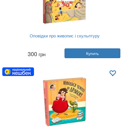
Оповідки про живопис і скульптуру
Автор:
Штепанка Секанинова
300
грн
Купить
Год:
2024
Издательство:
Книголав
Обложка:
твердая
Язык:
Украинский