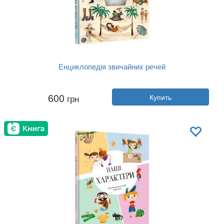
Енциклопедія звичайних речей
Автор:
Штепанка Секанинова
600
грн
Купить
Год:
2024
Издательство:
Книголав
Обложка:
твердая
Язык:
Украинский