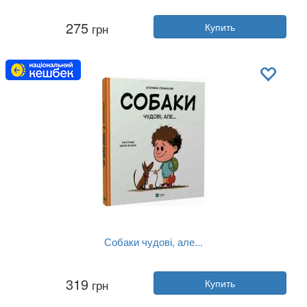
Автор:
Штепанка Секанинова
275
грн
Купить
Год:
2024
Издательство:
Книголав
Обложка:
твердая
Язык:
Украинский
Собаки чудові, але...
Автор:
Штепанка Секанинова
319
грн
Купить
Год:
2024
Издательство:
Vivat