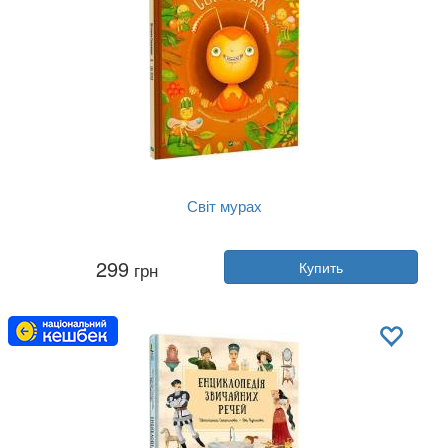
Світ мурах
Автор:
Штепанка Секанинова
299
грн
Купить
Год:
2024
Издательство:
Vivat
Обложка:
твердая
Язык:
Украинский