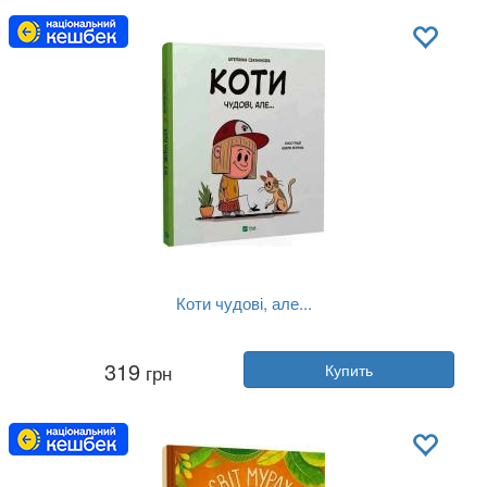
Обложка:
твердая
Язык:
Украинский
Коти чудові, але...
Автор:
Штепанка Секанинова
319
грн
Купить
Год:
2024
Издательство:
Vivat
Обложка:
твердая
Язык:
Украинский