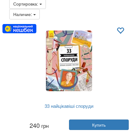
Сортировка:
Наличие:
33 найцікавіші споруди
Автор:
Штепанка Секанинова
240
грн
Купить
Год:
2019
Издательство:
Ранок
Обложка:
твердая