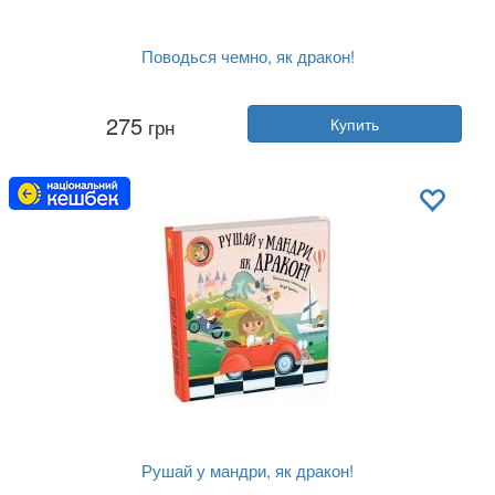
Поводься чемно, як дракон!
Автор:
Штепанка Секанинова
275
грн
Купить
Год:
2023
Издательство:
Книголав
Обложка:
твердая
Язык:
Украинский
Рушай у мандри, як дракон!