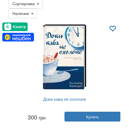
Сортировка:
Наличие:
Доки кава не охолоне
Автор:
Тосикадзу Кавагути
300
грн
Купить
Год:
2020
Издательство:
Клуб Семейного До...
Обложка:
твердая