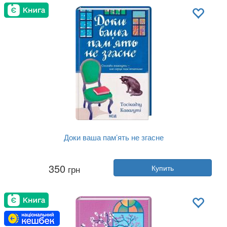
Язык:
Украинский
Доки ваша пам’ять не згасне
Автор:
Тосикадзу Кавагути
350
грн
Купить
Год:
2025
Издательство:
Клуб Семейного До...
Обложка:
твердая
Язык:
Украинский