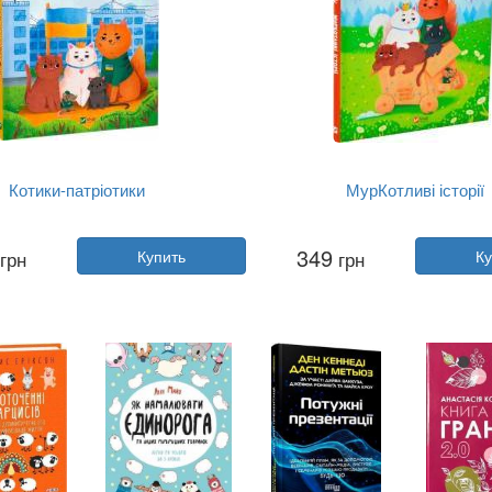
Котики-патріотики
МурКотливі історії
Автор:
Зоряна Биндас
Автор:
Зоряна Биндас
349
грн
Купить
грн
Ку
Год:
2023
Год:
2025
Издательство:
Vivat
Издательство:
Vivat
Обложка:
твердая
Обложка:
твердая
Язык:
Украинский
Язык:
Украинский