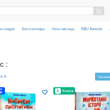
 и скидки
Бестселлеры
Хиты месяца
KBU Awards
с :
А-Я
Наличи